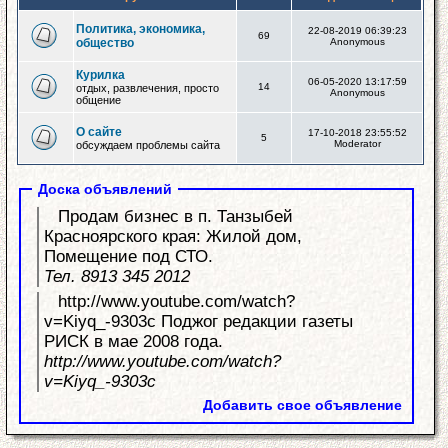
Политика, экономика,
22-08-2019 06:39:23
69
общество
Anonymous
Курилка
06-05-2020 13:17:59
14
отдых, развлечения, просто
Anonymous
общение
О сайте
17-10-2018 23:55:52
5
Moderator
обсуждаем проблемы сайта
Доска объявлений
Продам бизнес в п. Танзыбей
Красноярского края: Жилой дом,
Помещение под СТО.
Тел. 8913 345 2012
http://www.youtube.com/watch?
v=Kiyq_-9303c Поджог редакции газеты
РИСК в мае 2008 года.
http://www.youtube.com/watch?
v=Kiyq_-9303c
Добавить свое объявление