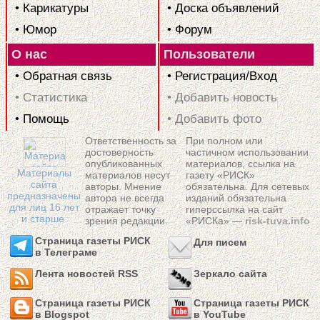
• Карикатуры
• Доска объявлений
• Юмор
• Форум
О нас
Пользователи
• Обратная связь
• Регистрация/Вход
• Статистика
• Добавить новость
• Помощь
• Добавить фото
Ответственность за
При полном или
достоверность
частичном использовании
опубликованных
материалов, ссылка на
Материалы
материалов несут
газету «РИСК»
сайта
авторы. Мнение
обязательна. Для сетевых
предназначены
автора не всегда
изданий обязательна
для лиц 16 лет
отражает точку
гиперссылка на сайт
и старше.
зрения редакции.
«РИСКа» —
risk-tuva.info
Страница газеты РИСК
Для писем
в Телеграме
Лента новостей RSS
Зеркало сайта
Страница газеты РИСК
Страница газеты РИСК
в Blogspot
в YouTube