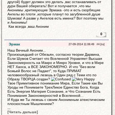
другой) будет должен это делать ,вас останавливать от
дури Вашей оберегать! Вот и получается ,что мы
Анонимы ,критикующие Эрмака -это и есть скорбящие
Ангелы во плоти ,которые плачут по загубленной душе
Шумова! А разве у Ангелов есть имена? Вот поэтому мы
и Анонимы!
Как всегда ,ваш Аноним
0
Эрмак
27-09-2014 11:06:49
#4
[ru]
Наш Вечный Аноним...
Произошедший от Обезьян, согласно теории Дарвина,
Если Шумов Считает что Вселенной Управляет Высшая
Закономерность на Макро и Микро Уровне, и что в Мире
НЕТ Хаоса, а ВСЕ ЗАКОНОМЕРНО. И что "Без воли
Божьей Волос не Падает", то Куда ПРИМАТ
человекообразный лезешь в Один ряд с Теми кто по
Образу ТВОРЦА создан?
Твое Примитивное понимание Мира, Если Такие как Вы
Уроды не Понимаете ТрехЛикое Единство Бога, Когда
Есть Энергия Материя Сознание, и Что Сознание Есть
Понимания Закономерностей в Вселенной...
И Куда же Ты лезешь с своим Анонимным атеистическим
плоскостным Мышлением?
...
[Читать дальше]