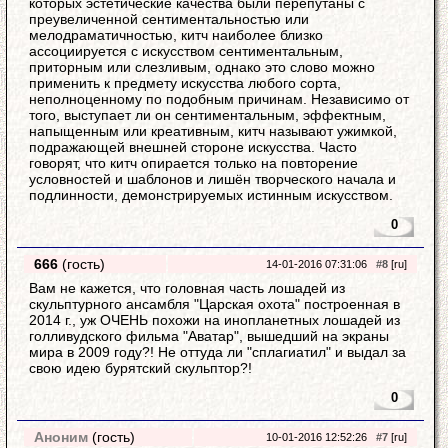
которых эстетические качества были перепутаны с
преувеличенной сентиментальностью или
мелодраматичностью, китч наиболее близко
ассоциируется с искусством сентиментальным,
приторным или слезливым, однако это слово можно
применить к предмету искусства любого сорта,
неполноценному по подобным причинам. Независимо от
того, выступает ли он сентиментальным, эффектным,
напыщенным или креативным, китч называют ужимкой,
подражающей внешней стороне искусства. Часто
говорят, что китч опирается только на повторение
условностей и шаблонов и лишён творческого начала и
подлинности, демонстрируемых истинным искусством.
0
666
(гость)
14-01-2016 07:31:06
#8
[ru]
Вам не кажется, что головная часть лошадей из
скульптурного ансамбля "Царская охота" построенная в
2014 г., уж ОЧЕНЬ похожи на инопланетных лошадей из
голливудского фильма "Аватар", вышедший на экраны
мира в 2009 году?! Не оттуда ли "сплагиатил" и выдал за
свою идею бурятский скульптор?!
0
Аноним
(гость)
10-01-2016 12:52:26
#7
[ru]