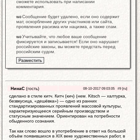
сможете использовать при написании
комментария.
Сообщение будет удалено, если оно содержит
мат, оскорбление других участников или сайта,
проявления расизма или нацизма, а также спам.
Учитывайте, что любое ваше сообщение
фиксируется и записывается! Если оно нарушает
российские законы, вы можете предстать перед
российским судом.
НинаС
(гость)
08-10-2017 09:03:05
#9
[ru]
сделано в стиле китч. Китч (кич) (нем. Kitsch — халтурка,
безвкусица, «дешёвка») — одно из ранних
стандартизированных проявлений массовой культуры,
характеризующееся серийным производством и
статусным значением. Ориентирован на потребности
обыденного сознания.
Так как слово вошло в употребление в ответ на большой
объём появившихся в XIX веке художественных работ, в