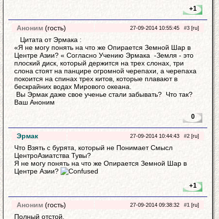
+1
Аноним
(гость)
27-09-2014 10:55:45
#3
[ru]
Цитата от Эрмака :
«Я не могу понять на что же Опирается Земной Шар в
Центре Азии? « Согласно Учению Эрмака -Земля - это
плоский диск, который держится на трех слонах, три
слона стоят на панцире огромной черепахи, а черепаха
покоится на спинах трех китов, которые плавают в
бескрайних водах Мирового океана.
Вы Эрмак даже свое ученье стали забывать? Что так?
Ваш Аноним
0
Эрмак
27-09-2014 10:44:43
#2
[ru]
Что Взять с бурята, который не Понимает Смысл
ЦентроАзиатства Тувы?
Я не могу понять на что же Опирается Земной Шар в
Центре Азии?
+1
Аноним
(гость)
27-09-2014 09:38:32
#1
[ru]
Полный отстой.