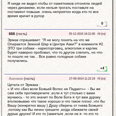
Я нигде не видел чтобы от памятников отгоняли людей
через динамики, если нельзя трогать поставьте на
постамент повыше. очень неприятно когда кто-то все
время кричит в рупор
0
666
(гость)
25-12-2015 16:21:00
#6
[ru]
Эрмак спрашивает: "Я не могу понять на что же
Опирается Земной Шар в Центре Азии?" в комменте #2.
ЭТО три собаки - наркоторговец, алкоголик и карлик.
Бурят наверно пробовал, что-то другое слепить, но что-
то пошло не так... Все равно голодные собаки
получились.
+4
Аноним
(гость)
27-09-2014 11:22:19
#5
[ru]
Цитата от Эрмака :
« И что «Без воли Божьей Волос не Падает»» - Вы же
сам себе противоречите ,если я тут столько с вами
мучаюсь - то это значит по Воле Бога я тут вам дураку
втолковываю что такое хорошо и что такое плохо ,что бы
Вашу (конкретно вашу ) Душу сберечь от гнева Божьего
,потому как Вы лично грешите ,когда обижаете своей
дурью других! И кто то (заметьте ,если не я -то кто то