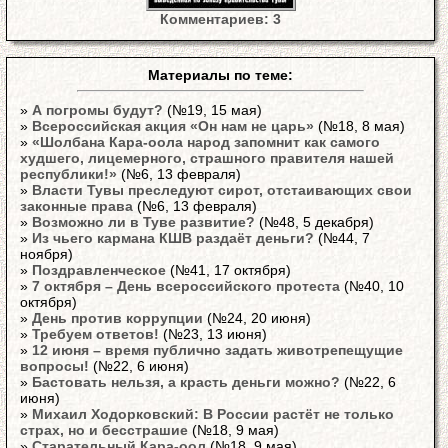
Комментариев: 3
Материалы по теме:
»
А погромы будут?
(№19, 15 мая)
»
Всероссийская акция «Он нам не царь»
(№18, 8 мая)
»
«Шолбана Кара-оола народ запомнит как самого
худшего, лицемерного, страшного правителя нашей
республики!»
(№6, 13 февраля)
»
Власти Тувы преследуют сирот, отстаивающих свои
законные права
(№6, 13 февраля)
»
Возможно ли в Туве развитие?
(№48, 5 декабря)
»
Из чьего кармана КШВ раздаёт деньги?
(№44, 7
ноября)
»
Поздравленческое
(№41, 17 октября)
»
7 октября – День всероссийского протеста
(№40, 10
октября)
»
День против коррупции
(№24, 20 июня)
»
Требуем ответов!
(№23, 13 июня)
»
12 июня – время публично задать животрепещущие
вопросы!
(№22, 6 июня)
»
Бастовать нельзя, а красть деньги можно?
(№22, 6
июня)
»
Михаил Ходорковский: В России растёт не только
страх, но и бесстрашие
(№18, 9 мая)
»
Старательный Кара-оол
(№18, 9 мая)