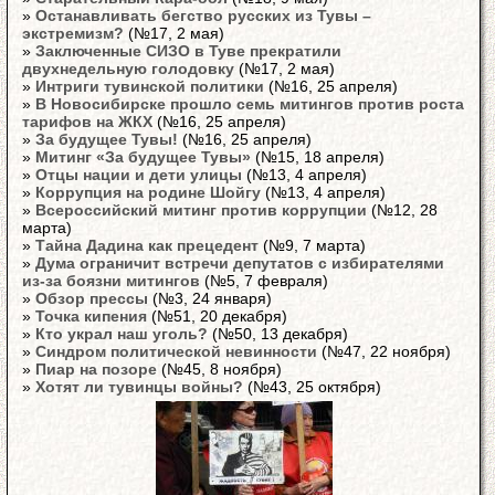
»
Останавливать бегство русских из Тувы –
экстремизм?
(№17, 2 мая)
»
Заключенные СИЗО в Туве прекратили
двухнедельную голодовку
(№17, 2 мая)
»
Интриги тувинской политики
(№16, 25 апреля)
»
В Новосибирске прошло семь митингов против роста
тарифов на ЖКХ
(№16, 25 апреля)
»
За будущее Тувы!
(№16, 25 апреля)
»
Митинг «За будущее Тувы»
(№15, 18 апреля)
»
Отцы нации и дети улицы
(№13, 4 апреля)
»
Коррупция на родине Шойгу
(№13, 4 апреля)
»
Всероссийский митинг против коррупции
(№12, 28
марта)
»
Тайна Дадина как прецедент
(№9, 7 марта)
»
Дума ограничит встречи депутатов с избирателями
из-за боязни митингов
(№5, 7 февраля)
»
Обзор прессы
(№3, 24 января)
»
Точка кипения
(№51, 20 декабря)
»
Кто украл наш уголь?
(№50, 13 декабря)
»
Синдром политической невинности
(№47, 22 ноября)
»
Пиар на позоре
(№45, 8 ноября)
»
Хотят ли тувинцы войны?
(№43, 25 октября)