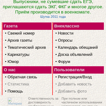
Выпускники, не сумевшие сдать ЕГЭ,
приглашаются сдать ЭКГ, ФКГ и многое другое.
Приём производится в военкомате.
Шутка 2011 года
Газета
Внеклассно
• Свежий номер
• Новости
• Архив газеты
• Опросы
• Тематический архив
• Календарь обещаний
• Карикатуры
• Доска объявлений
• Юмор
• Форум
О нас
Пользователи
• Обратная связь
• Регистрация/Вход
• Статистика
• Добавить новость
• Помощь
• Добавить фото
Ответственность за
При полном или
достоверность
частичном использовании
опубликованных
материалов, ссылка на