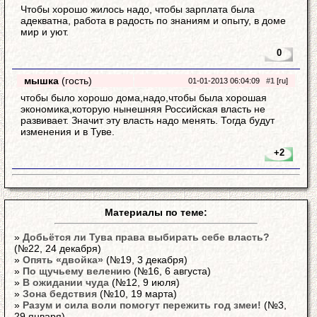
Чтобы хорошо жилось надо, чтобы зарплата была
адекватна, работа в радость по знаниям и опыту, в доме
мир и уют.
0
мышка
(гость)
01-01-2013 06:04:09
#1
[ru]
чтобы было хорошо дома,надо,чтобы была хорошая
экономика,которую нынешняя Российская власть не
развивает. Значит эту власть надо менять. Тогда будут
изменения и в Туве.
+2
Материалы по теме:
»
Добьётся ли Тува права выбирать себе власть?
(№22, 24 декабря)
»
Опять «двойка»
(№19, 3 декабря)
»
По щучьему велению
(№16, 6 августа)
»
В ожидании чуда
(№12, 9 июля)
»
Зона бедствия
(№10, 19 марта)
»
Разум и сила воли помогут пережить год змеи!
(№3,
29 января)