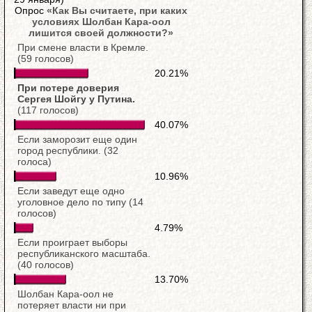
Опрос
«Как Вы считаете, при каких
условиях Шолбан Кара-оол
лишится своей должности?»
При смене власти в Кремле.
(59 голосов)
20.21%
При потере доверия
Сергея Шойгу у Путина.
(117 голосов)
40.07%
Если заморозит еще один
город республики. (32
голоса)
10.96%
Если заведут еще одно
уголовное дело по типу (14
голосов)
4.79%
Если проиграет выборы
республиканского масштаба.
(40 голосов)
13.70%
Шолбан Кара-оол не
потеряет власти ни при