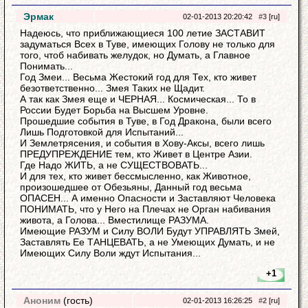
Эрмак
02-01-2013 20:20:42
#3
[ru]
Надеюсь, что приближающиеся 100 летие ЗАСТАВИТ
задуматься Всех в Туве, имеющих Голову не только для
того, чтоб набивать желудок, но Думать, а Главное
Понимать...
Год Змеи... Весьма Жестокий год для Тех, кто живет
безответственно... Змея Таких не Щадит.
А так как Змея еще и ЧЕРНАЯ... Космическая... То в
России Будет Борьба на Высшем Уровне.
Прошедшие события в Туве, в Год Дракона, были всего
Лишь Подготовкой для Испытаний...
И Землетрясения, и события в Хову-Аксы, всего лишь
ПРЕДУПРЕЖДЕНИЕ тем, кто Живет в Центре Азии.
Где Надо ЖИТЬ, а не СУЩЕСТВОВАТЬ...
И для тех, кто живет бессмысленно, как Животное,
произошедшее от Обезьяны, Данный год весьма
ОПАСЕН... А именно Опасности и Заставляют Человека
ПОНИМАТЬ, что у Него на Плечах не Орган набивания
живота, а Голова... Вместилище РАЗУМА.
Имеющие РАЗУМ и Силу ВОЛИ Будут УПРАВЛЯТЬ Змей,
Заставлять Ее ТАНЦЕВАТЬ, а не Умеющих Думать, и не
Имеющих Силу Воли ждут Испытания...
+1
Аноним
(гость)
02-01-2013 16:26:25
#2
[ru]