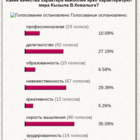
Какие качества характера наиболее ярко характеризуют
мэра Кызыла В.Ховалыга?
Голосование остановлено.
профессионализм
(23 голоса)
10.09%
дилетантство
(62 голоса)
27.19%
образованность
(15 голосов)
6.58%
невежественность
(67 голосов)
29.39%
креативность
(12 голосов)
5.26%
серость мышления
(80 голосов)
35.09%
эрудированность
(14 голосов)