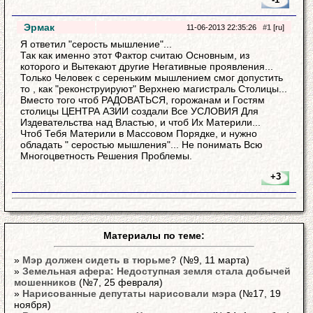
Эрмак
11-06-2013 22:35:26
#1
[ru]
Я ответил "серость мышление"...
Так как именно этот Фактор считаю Основным, из
которого и Вытекают другие Негативные проявления...
Только Человек с сереньким мышлением смог допустить
то , как "реконструируют" Верхнею магистраль Столицы...
Вместо того чтоб РАДОВАТЬСЯ, горожанам и Гостям
столицы ЦЕНТРА АЗИИ создали Все УСЛОВИЯ Для
Издевательства над Властью, и чтоб Их Материли...
Чтоб Тебя Материли в Массовом Порядке, и нужно
обладать " серостью мышления"... Не понимать Всю
Многоцветность Решения Проблемы.
+3
Материалы по теме:
»
Мэр должен сидеть в тюрьме?
(№9, 11 марта)
»
Земельная афера: Недоступная земля стала добычей
мошенников
(№7, 25 февраля)
»
Нарисованные депутаты нарисовали мэра
(№17, 19
ноября)