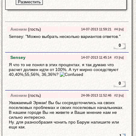
Аноним
(гость)
14-07-2013 11:59:21
#4
[ru]
Sensey: "Можно выбрать несколько вариантов ответов."
0
Sensey
14-07-2013 11:45:14
#3
[ru]
Я что то не понял в этих процентах. я так думаю что
расчет должен идти от 100%. А тут мирно соседствуют
40,40%,55,56%, 36,36%?
0
Аноним
(гость)
24-06-2013 11:52:46
#2
[ru]
Уважаемый Эрмак! Вы бы сосредоточились на своих
поселковых проблемах и своих поселковых начальниках.
В нашем городе Вы не живете и Ваше мнение нам не
сильно интересно.
Ну. для разнообразия чонить про Барум напишите или
еще как.
-1