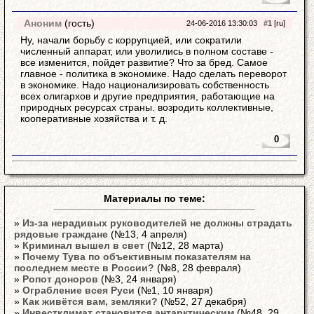
Аноним
(гость)
24-06-2016 13:30:03
#1
[ru]
Ну, начали борьбу с коррупцией, или сократили
численный аппарат, или уволились в полном составе -
все изменится, пойдет развитие? Что за бред. Самое
главное - политика в экономике. Надо сделать переворот
в экономике. Надо национализировать собственность
всех олигархов и другие предприятия, работающие на
природных ресурсах страны. возродить коллективные,
кооперативные хозяйства и т. д.
0
Материалы по теме:
»
Из-за нерадивых руководителей не должны страдать
рядовые граждане
(№13, 4 апреля)
»
Криминал вышел в свет
(№12, 28 марта)
»
Почему Тува по объективным показателям на
последнем месте в России?
(№8, 28 февраля)
»
Ропот доноров
(№3, 24 января)
»
Ограбление всея Руси
(№1, 10 января)
»
Как живётся вам, земляки?
(№52, 27 декабря)
»
Инвестклимат становится антарктическим
(№48, 29