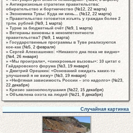
»
Антикризисные стратегии правительства:
обирательство и бортничество
(№12, 22 марта)
»
Экономика Тувы: Куда ни кинь...
(№12, 22 марта)
»
Правительство готовится изъять у граждан более 2
трлн. рублей
(№9, 1 марта)
»
Турне за бюджетный счёт
(№9, 1 марта)
»
Ветераны виновны в некомпетентности
правительства?
(№9, 1 марта)
»
Государственные программы в Туве реализуются
кое-как
(№5, 2 февраля)
»
Сергей Алексашенко: «Никакого дна пока не видно»
(№4, 26 января)
»
«Мы проиграли», «синхронные вызовы»: 10 цитат с
Гайдаровского форума
(№3, 19 января)
»
Дмитрий Орешкин: «Оснований ожидать каких-то
улучшений я не вижу»
(№3, 19 января)
»
«Нефтяная зависимость России – это надолго»
(№23,
22 декабря)
»
Кризис законопослушания
(№22, 15 декабря)
»
Объявлена охота на людей
(№21, 8 декабря)
Случайная картинка