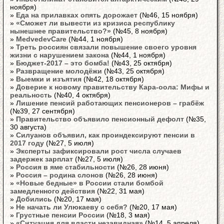
ноября)
»
Еда на прилавках опять дорожает
(№46, 15 ноября)
»
«Сможет ли вывести из кризиса республику
нынешнее правительство?»
(№45, 8 ноября)
»
MedvedevCare
(№44, 1 ноября)
»
Треть россиян связали повышение своего уровня
жизни с нарушением закона
(№44, 1 ноября)
»
Бюджет-2017 – это бомба!
(№43, 25 октября)
»
Развращение молодёжи
(№43, 25 октября)
»
Выемки и изъятия
(№42, 18 октября)
»
Доверие к новому правительству Кара-оола: Мифы и
реальность
(№40, 4 октября)
»
Лишение пенсий работающих пенсионеров – грабёж
(№39, 27 сентября)
»
Правительство объявило пенсионный дефолт
(№35,
30 августа)
»
Силуанов объявил, как проиндексируют пенсии в
2017 году
(№27, 5 июля)
»
Эксперты зафиксировали рост числа случаев
задержек зарплат
(№27, 5 июля)
»
Россия в яме стабильности
(№26, 28 июня)
»
Россия – родина слонов
(№26, 28 июня)
»
«Новые бедные» в России стали бомбой
замедленного действия
(№22, 31 мая)
»
Добились
(№20, 17 мая)
»
Не начать ли Улюкаеву с себя?
(№20, 17 мая)
»
Грустные пенсии России
(№18, 3 мая)
»
«Ситуация для власти незавидная»
(№14, 5 апреля)