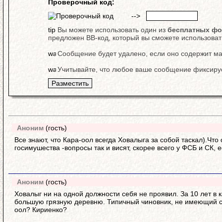
Проверочный код:
-->
Вы можете использовать один из
бесплатных фо
предложен BB-код, который вы сможете использова
Сообщение будет удалено, если оно содержит мат
Учитывайте, что любое ваше сообщение фиксируе
Аноним
(гость)
Все знают, что Кара-оол всегда Ховалыга за собой таскал).Чт
госимушества -вопросы так и висят, скорее всего у ФСБ и СК, 
Аноним
(гость)
Ховалыг ни на одной должности себя не проявил. За 10 лет в 
большую грязную деревню. Типичный чиновник, не имеющий собс
оол? Кириенко?