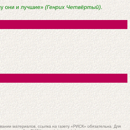
му они и лучшие»
(Генрих Четвёртый)
.
вании материалов, ссылка на газету «РИСК» обязательна. Для