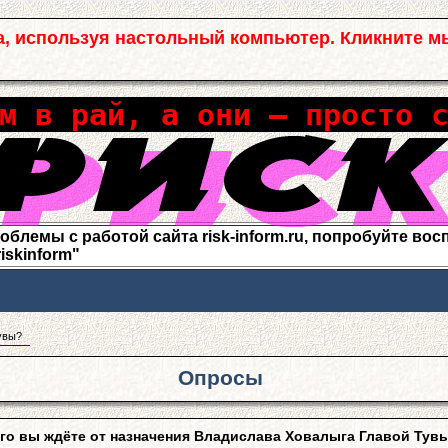
а, используя настольный компьютер. Кликните м
м в рай, а они – просто 
лемы с работой сайта risk-inform.ru, попробуйте воспо
riskinform"
увы?
Опросы
го вы ждёте от назначения Владислава Ховалыга Главой Тув