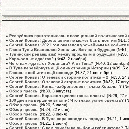
»
Республика приготовилась к позиционной политической
»
Сергей Конвиз: Двоевластие не может быть долгим
(№1, 
»
Сергей Конвиз: 2021 год оказался урожайным на события
»
Глава Тувы Владислав Ховалыг: Взгляд в будущее
(№51, 
»
Тувинский реваншизм: между прошлым и будущим
(№50, 
»
Кара-оол не сдаётся?
(№43, 2 ноября)
»
Чего нам ждать от Ховалыга? А от Тена?
(№40, 12 октября
»
В Туве перевёрнута ещё одна страница Истории
(№39, 5 о
»
Главные события ещё впереди
(№37, 21 сентября)
»
Сергей Конвиз: О теневой стороне политики – 2
(№33, 24 а
»
Сергей Конвиз: О теневой стороне политики
(№32, 17 авгу
»
Сергей Конвиз: Когда «забронзовеет» глава Ховалыг?
(№3
»
Обзор прессы
(№30, 3 августа)
»
Сергей Конвиз: Кара-оол цепляется за власть!
(№29, 27 и
»
100 дней на вершине власти: Что глава успел сделать?
(№
»
Обзор прессы
(№26, 6 июля)
»
Обзор прессы
(№24, 22 июня)
»
Обзор прессы
(№22, 8 июня)
»
Сергей Конвиз: В Туве пора наводить порядок
(№21, 1 ию
»
Обзор прессы
(№21, 1 июня)
»
Сергей Конвиз: С кем пойдём на выборы губернатора?
(№