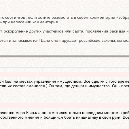
тохостингов
, если хотите разместить в своем комментарии изобр
ть при написании комментария.
, оскорбление других участников или сайта, проявления расизма и
тся и записывается! Если оно нарушает российские законы, вы мо
о он был на местах управления имуществом. Все сделки с того вре
если их состав сменился.) Он там, где деньги и имущество. Он - пре
качестве мэра Кызыла он отметился только последним местом в рей
твенного мнения и боящийся брать инициативу в свои руки. Все за