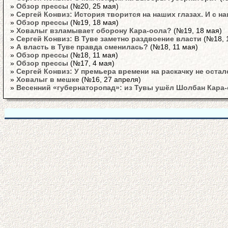
»
Обзор прессы
(№20, 25 мая)
»
Сергей Конвиз: История творится на наших глазах. И с н
»
Обзор прессы
(№19, 18 мая)
»
Ховалыг взламывает оборону Кара-оола?
(№19, 18 мая)
»
Сергей Конвиз: В Туве заметно раздвоение власти
(№18, 
»
А власть в Туве правда сменилась?
(№18, 11 мая)
»
Обзор прессы
(№18, 11 мая)
»
Обзор прессы
(№17, 4 мая)
»
Сергей Конвиз: У премьера времени на раскачку не остал
»
Ховалыг в мешке
(№16, 27 апреля)
»
Весенний «губернаторопад»: из Тувы ушёл Шолбан Кара