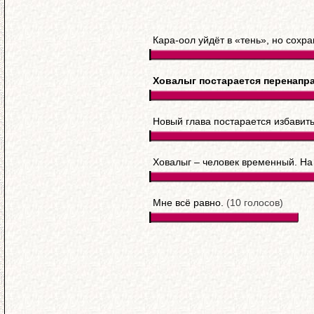
Кара-оол уйдёт в «тень», но сохр
Ховалыг постарается перенапра
Новый глава постарается избавит
Ховалыг – человек временный. На
Мне всё равно.
(10 голосов)