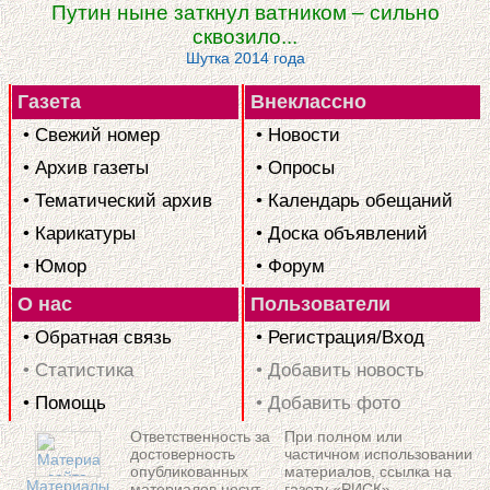
Путин ныне заткнул ватником – сильно
сквозило...
Шутка 2014 года
Газета
Внеклассно
• Свежий номер
• Новости
• Архив газеты
• Опросы
• Тематический архив
• Календарь обещаний
• Карикатуры
• Доска объявлений
• Юмор
• Форум
О нас
Пользователи
• Обратная связь
• Регистрация/Вход
• Статистика
• Добавить новость
• Помощь
• Добавить фото
Ответственность за
При полном или
достоверность
частичном использовании
опубликованных
материалов, ссылка на
Материалы
материалов несут
газету «РИСК»