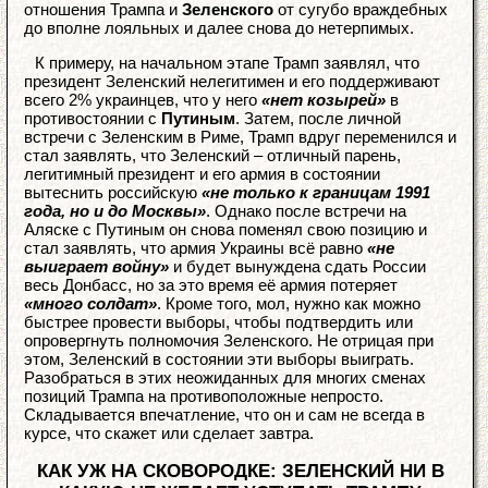
отношения Трампа и
Зеленского
от сугубо враждебных
до вполне лояльных и далее снова до нетерпимых.
К примеру, на начальном этапе Трамп заявлял, что
президент Зеленский нелегитимен и его поддерживают
всего 2% украинцев, что у него
«нет козырей»
в
противостоянии с
Путиным
. Затем, после личной
встречи с Зеленским в Риме, Трамп вдруг переменился и
стал заявлять, что Зеленский – отличный парень,
легитимный президент и его армия в состоянии
вытеснить российскую
«не только к границам 1991
года, но и до Москвы»
. Однако после встречи на
Аляске с Путиным он снова поменял свою позицию и
стал заявлять, что армия Украины всё равно
«не
выиграет войну»
и будет вынуждена сдать России
весь Донбасс, но за это время её армия потеряет
«много солдат»
. Кроме того, мол, нужно как можно
быстрее провести выборы, чтобы подтвердить или
опровергнуть полномочия Зеленского. Не отрицая при
этом, Зеленский в состоянии эти выборы выиграть.
Разобраться в этих неожиданных для многих сменах
позиций Трампа на противоположные непросто.
Складывается впечатление, что он и сам не всегда в
курсе, что скажет или сделает завтра.
КАК УЖ НА СКОВОРОДКЕ: ЗЕЛЕНСКИЙ НИ В