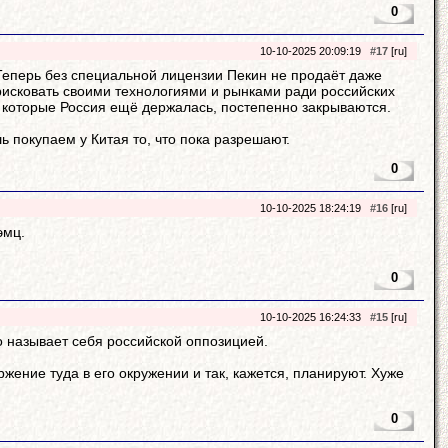
0
10-10-2025 20:09:19
#17
[ru]
 Теперь без специальной лицензии Пекин не продаёт даже
 рисковать своими технологиями и рынками ради российских
ез которые Россия ещё держалась, постепенно закрываются.
ь покупаем у Китая то, что пока разрешают.
0
10-10-2025 18:24:19
#16
[ru]
эмц.
0
10-10-2025 16:24:33
#15
[ru]
то называет себя российской оппозицией.
жение туда в его окружении и так, кажется, планируют. Хуже
0