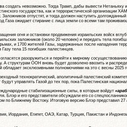
ва создать невозможно. Тогда Трамп, дабы вывести Нетаньяху 
стинского государства, как и террористической организации ХАМ
т. Заложников отпустят, и тогда должен наступить долгожданны
род Газа ожидает стирание с лица земли со всеми там проживаю
кращения огня и остановки продвижения израильских войск вглу
ильских заложников (около 20 человек) и передать тела погибш
рьмах, и 1700 жителей Газы, задержанных после нападения тер
в Газу тела 15 погибших палестинцев.
огласятся разоружиться и перейти к мирному сосуществованию
у. А структурам ООН вновь будет дозволено ввозить и распред
 обладает эксклюзивными полномочиями на это с весны 2025 г
еходный технократический, аполитичный палестинский комитет,
т будут управлять Газой до тех пор, пока Палестинская нацио
еждународные стабилизационные силы, в которые войдут
«ара
ля. Блэр и его представители обсуждали его со спецпосланник
ком по Ближнему Востоку. Итоговую версию Блэр представил 27
я, Иордания, Египет, ОАЭ, Катар, Турция, Пакистан и Индонези