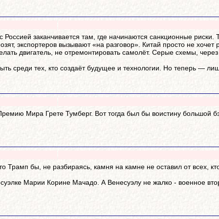
 с Россией заканчивается там, где начинаются санкционные риски.
озят, экспортеров вызывают «на разговор». Китай просто не хочет
сделать двигатель, не отремонтировать самолёт. Серые схемы, чер
ыть среди тех, кто создаёт будущее и технологии. Но теперь — лиш
ремию Мира Грете Тумберг. Вот тогда был бы воистину большой б
то Трамп бы, не разбираясь, камня на камне не оставил от всех, к
суэлке Марии Корине Мачадо. А Венесуэлу не жалко - военное втор