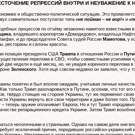
ЕСТОЧЕНИЕ РЕПРЕССИЙ ВНУТРИ И НЕУВАЖЕНИЕ К
кономике и общественно-политической ситуации. Это проявляетс
двух сомнительных постулатах типа
«не пойман – не вор!»
и
«п
удебных процессов по отъёму незаконно нажитого известными в
щика
, владевшего аэропортом «Домодедово», владельца Наф
Макфа», и до председателя Совета судей России
Мамотова
, у 
ы, рестораны и салоны красоты.
ная позиция президента США
Трампа
в отношении России и
Пути
осуществления перелома в СВО, чтобы совместными усилиями «д
щё две недели и ещё месяц, но, не увидев коренного перелома в
ороне
Зеленского
. Хотя ещё совсем недавно он заявлял, что у т
раины понятен и был вполне ожидаем, учитывая личные качества
ак только Трамп разочаровался в Путине, осознав, что тот его н
ов, твёрдо стоящих на стороне Украины, тут же переменил сво
ти Украины вернуть все свои территории и даже более того. Пр
т – теперь оружие оплачивает Европа. Но и тут Трамп «продави
ачестве репарационного кредита Украине. Затем Трамп возобно
заться нелогичными и странными. Однако на самом деле они вп
ребует исключений причин, породивших российско-украинский к
и Украины. Незалежная в этом противостоянии выполняет роль 