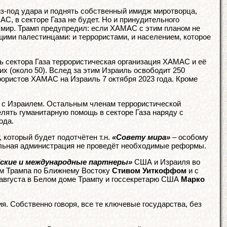
из-под удара и поднять собственный имидж миротворца,
АС, в секторе Газа не будет. Но и принудительного
й мир. Трамп предупредил: если ХАМАС с этим планом не
щими палестинцами: и террористами, и населением, которое
бь сектора Газа террористическая организация ХАМАС и её
их (около 50). Вслед за этим Израиль освободит 250
рористов ХАМАС на Израиль 7 октября 2023 года. Кроме
 с Израилем. Остальным членам террористической
елять гуманитарную помощь в секторе Газа наряду с
ода.
 который будет подотчётен т.н.
«Совету мира»
– особому
нальная администрация не проведёт необходимые реформы.
бские и международные партнеры»
США и Израиля во
ом Трампа по Ближнему Востоку
Стивом Уиткоффом
и с
 августа в Белом доме Трампу и госсекретарю США
Марко
я. Собственно говоря, все те ключевые государства, без