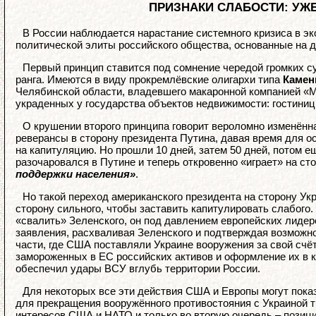
ПРИЗНАКИ СЛАБОСТИ: УЖ
В России наблюдается нарастание системного кризиса в э
политической элиты российского общества, основанные на 
Первый принцип ставится под сомнение чередой громких с
ранга. Имеются в виду прокремлёвские олигархи типа
Камен
Челябинской области, владевшего макаронной компанией «
украденных у государства объектов недвижимости: гостиниц
О крушении второго принципа говорит вероломно изменён
реверансы в сторону президента Путина, давая время для 
на капитуляцию. Но прошли 10 дней, затем 50 дней, потом е
разочаровался в Путине и теперь откровенно «играет» на ст
поддержки населения»
.
Но такой переход американского президента на сторону Ук
сторону сильного, чтобы заставить капитулировать слабого. К
«свалить» Зеленского, он под давлением европейских лидер
заявления, расхваливая Зеленского и подтверждая возможнос
части, где США поставляли Украине вооружения за свой счё
замороженных в ЕС российских активов и оформление их в к
обеспечил удары ВСУ вглубь территории России.
Для некоторых все эти действия США и Европы могут пока
для прекращения вооружённого противостояния с Украиной т
интересов США и НАТО и только во вторую очередь – позици