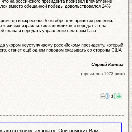
т, что на российского президента произвёл впечатление
 блок вместо обещанной победы довольствовался 24%
ремя до воскресенья 5 октября для принятия решения.
сех живых израильских заложников и передать тела
ей плана и передать управление сектором Газа
ода укором неуступчивому российскому президенту, который
сего, станет ещё одним поводом оказывать со стороны США
Сергей Конвиз
(прочитано 1973 раза)
+1
автотехнику, адвокату! Они помогут Вам.