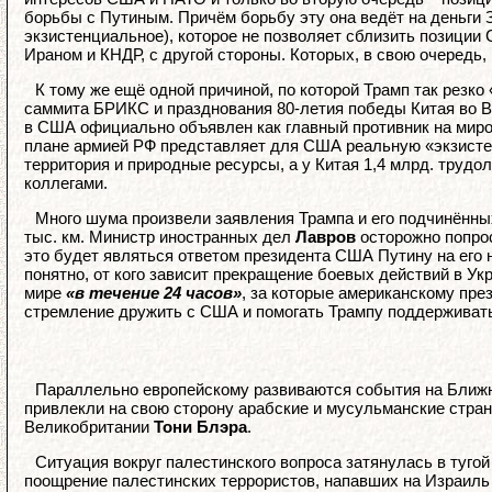
борьбы с Путиным. Причём борьбу эту она ведёт на деньги З
экзистенциальное), которое не позволяет сблизить позици
Ираном и КНДР, с другой стороны. Которых, в свою очередь,
К тому же ещё одной причиной, по которой Трамп так резк
саммита БРИКС и празднования 80-летия победы Китая во Вт
в США официально объявлен как главный противник на миро
плане армией РФ представляет для США реальную «экзисте
территория и природные ресурсы, а у Китая 1,4 млрд. труд
коллегами.
Много шума произвели заявления Трампа и его подчинённ
тыс. км. Министр иностранных дел
Лавров
осторожно попрос
это будет являться ответом президента США Путину на его н
понятно, от кого зависит прекращение боевых действий в У
мире
«в течение 24 часов»
, за которые американскому през
стремление дружить с США и помогать Трампу поддерживать
Параллельно европейскому развиваются события на Ближн
привлекли на свою сторону арабские и мусульманские стран
Великобритании
Тони Блэра
.
Ситуация вокруг палестинского вопроса затянулась в туго
поощрение палестинских террористов, напавших на Израиль 