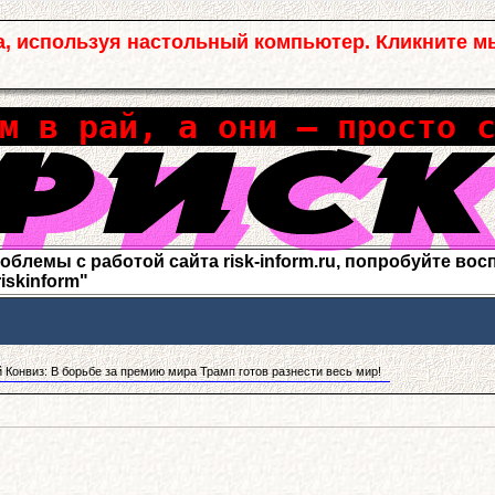
а, используя настольный компьютер. Кликните м
м в рай, а они – просто 
лемы с работой сайта risk-inform.ru, попробуйте воспо
riskinform"
 Конвиз: В борьбе за премию мира Трамп готов разнести весь мир!