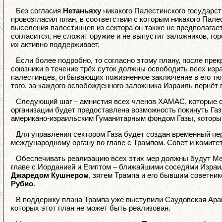
Без согласия
Нетаньяху
никакого Палестинского государст
провозгласил план, в соответствии с которым никакого Пале
выселения палестинцев из сектора он также не предполагае
согласится, не сложит оружие и не выпустит заложников, го
их активно поддерживает.
Если более подробно, то согласно этому плану, после пре
союзники в течение трёх суток должны освободить всех изра
палестинцев, отбывающих пожизненное заключение в его тю
того, за каждого освобожденного заложника Израиль вернёт 
Следующий шаг – амнистия всех членов ХАМАС, которые с
организации будет предоставлена возможность покинуть Газ
американо-израильским Гуманитарным фондом Газы, который
Для управления сектором Газа будет создан временный пер
международному органу во главе с Трампом. Совет и комите
Обеспечивать реализацию всех этих мер должны будут М
главе с Иорданией и Египтом – ближайшими соседями Израи
Джаредом Кушнером
, зятем Трампа и его бывшим советни
Рубио
.
В поддержку плана Трампа уже выступили Саудовская Арави
которых этот план не может быть реализован.