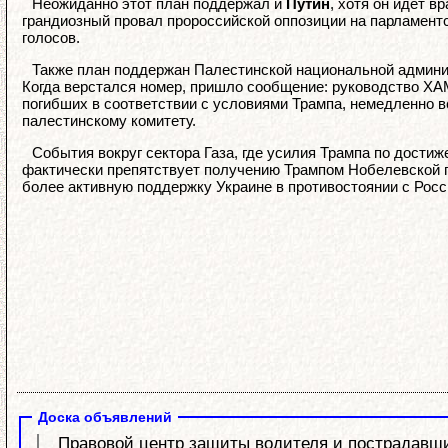
Неожиданно этот план поддержал и
Путин
, хотя он идёт в
грандиозный провал пророссийской оппозиции на парламен
голосов.
Также план поддержан Палестинской национальной админи
Когда верстался номер, пришло сообщение: руководство ХА
погибших в соответствии с условиями Трампа, немедленно в
палестинскому комитету.
События вокруг сектора Газа, где усилия Трампа по дости
фактически препятствует получению Трампом Нобелевской пр
более активную поддержку Украине в противостоянии с Росс
Доска объявлений
Правовой центр защиты водителя и пострадавших