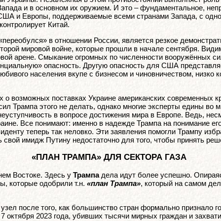
апада и в основном их оружием. И это – фундаментальное, неп
и США и Европы, поддерживаемые всеми странами Запада, с одн
 контролирует Китай.
о «переобулся» в отношении России, является резкое демонстр
орой мировой войне, которые прошли в начале сентября. Видимо
вой арене. Смыкание огромных по численности вооружённых си
нциальную» опасность. Другую опасность для США представляе
олюбивого населения вкупе с бизнесом и чиновничеством, низко
ых о возможных поставках Украине американских современных 
ил Трампа этого не делать, однако многие эксперты едины во мн
еуступчивость в вопросе достижения мира в Европе. Ведь, нес
краине. Все понимают: именно в надежде Трампа на понимание е
иденту теперь так неловко. Эти заявления помогли Трампу избра
 свой имидж Путину недостаточно для того, чтобы принять реш
«ПЛАН ТРАМПА» ДЛЯ СЕКТОРА ГАЗА
ем Востоке. Здесь у
Трампа
дела идут более успешно. Опирая
ы, которые одобрили т.н.
«план Трампа»
, который на самом де
й узел после того, как большинство стран формально признало 
7 октября 2023 года, убивших тысячи мирных граждан и захват