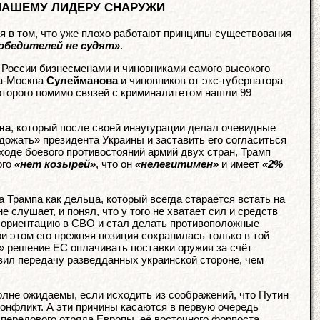
 НАШЕМУ ЛИДЕРУ СНАРУЖИ
я в том, что уже плохо работают принципы существования
обедителей не судят»
.
 России бизнесменами и чиновниками самого высокого
та-Москва
Сулейманова
и чиновников от экс-губернатора
которого помимо связей с криминалитетом нашли 99
на
, который после своей инаугурации делал очевидные
ожать» президента Украины и заставить его согласиться
 ходе боевого противостояний армий двух стран, Трамп
ого
«нет козырей»
, что он
«нелегитимен»
и имеет
«2%
 Трампа как дельца, который всегда старается встать на
е слушает, и понял, что у того не хватает сил и средств
ю ориентацию в СВО и стал делать противоположные
и этом его прежняя позиция сохранилась только в той
л» решение ЕС оплачивать поставки оружия за счёт
вил передачу разведданных украинской стороне, чем
олне ожидаемы, если исходить из соображений, что Путин
онфликт. А эти причины касаются в первую очередь
передового отряда Европы, её восточного форпоста