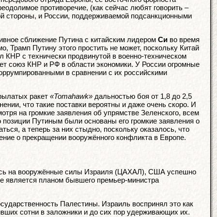
реодолимое противоречие, (как сейчас любят говорить –
ой стороны, и России, поддерживаемой подсанкционными
ативное сближение Путина с китайским лидером
Си
во время
, Трамп Путину этого простить не может, поскольку Китай
л КНР с технически продвинутой в военно-техническом
т союз КНР и РФ в области экономики. У России огромные
 коррумпированными в сравнении с их российскими
крылатых ракет
«Tomahawk»
дальностью боя от 1,8 до 2,5
ении, что такие поставки вероятны и даже очень скоро. И
мотря на громкие заявления об упрямстве Зеленского, всем
го позиции Путиным были основаны его громкие заявления о
ться, а теперь за них стыдно, поскольку оказалось, что
ение о прекращении вооружённого конфликта в Европе.
сь на вооружённые силы Израиля (ЦАХАЛ), США успешно
ле является планом бывшего премьер-министра
государственность Палестины. Израиль воспринял это как
ивших сотни в заложники и до сих пор удерживающих их.