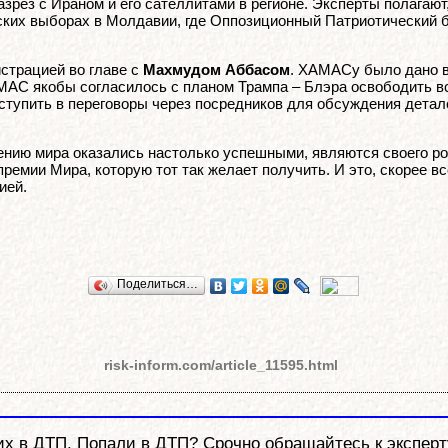
разрез с Ираном и его сателлитами в регионе. Эксперты полагаю
тских выборах в Молдавии, где Оппозиционный Патриотический
страцией во главе с
Махмудом Аббасом
. ХАМАСу было дано в
МАС якобы согласилось с планом Трампа – Блэра освободить в
ступить в переговоры через посредников для обсуждения детал
жению мира оказались настолько успешными, являются своего р
емии Мира, которую тот так желает получить. И это, скорее в
ией.
Поделиться…
risk-inform.com/article_11595.html
 в ДТП. Попали в ДТП? Срочно обращайтесь к эксперту-