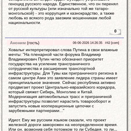
геноцид русского народа. Единственное, что он перенял
от русской культуры (или изначально той же татаро-
монгольской) - это коррупция и казнокрадство, а также
любовь ко всякого рода заезжим мошенникам любой
национальности.
0
Аноним
(гость)
06-06-2026 14:26:35
#42
[com]
Ховалыг интерпретировал слова Путина в свои влажные
мечты: "На пленарной части форума Владимир
Владимирович Путин четко обозначил приоритет
государства на усиление трансграничного
сотрудничества и расширение транспортной
инфраструктуры. Для Тувы как приграничного региона в
самом центре Азии это заявление лидера страны имеет
принципиальное значение. Сейчас республика активно
продвигает проект Центрально-евразийского коридора,
который свяжет Сибирь, Монголию и Китай.
Модернизация автомобильных трасс и приграничной
инфраструктуры позволит нарастить товарооборот и
запустить новые кооперационные цепочки с
зарубежными партнерами..."
Идиот. Ему же русским языком сказали, что проект
железной дороги заморожен на неопределенное время.
Или он, возмонив себя потомком то ли Субедея, то ли
...