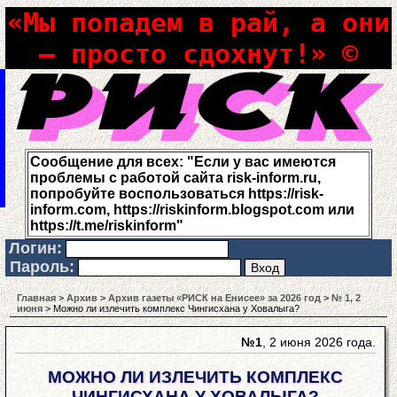
«Мы попадем в рай, а они
– просто сдохнут!» ©
Сообщение для всех: "Если у вас имеются
проблемы с работой сайта risk-inform.ru,
попробуйте воспользоваться https://risk-
inform.com, https://riskinform.blogspot.com или
https://t.me/riskinform"
Логин:
Пароль:
Главная
>
Архив
>
Архив газеты «РИСК на Енисее» за 2026 год
>
№ 1, 2
июня
> Можно ли излечить комплекс Чингисхана у Ховалыга?
№1
, 2 июня 2026 года.
МОЖНО ЛИ ИЗЛЕЧИТЬ КОМПЛЕКС
ЧИНГИСХАНА У ХОВАЛЫГА?