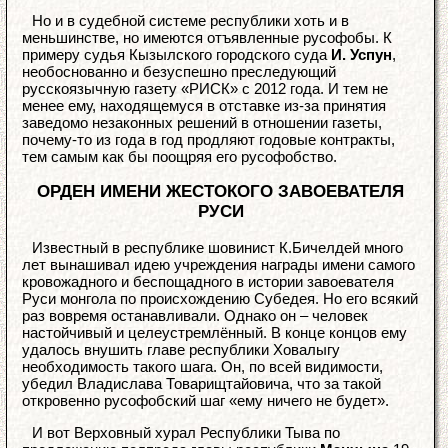
Но и в судебной системе республики хоть и в
меньшинстве, но имеются отъявленные русофобы. К
примеру судья Кызылского городского суда
И. Успун
,
необоснованно и безуспешно преследующий
русскоязычную газету «РИСК» с 2012 года. И тем не
менее ему, находящемуся в отставке из-за принятия
заведомо незаконных решений в отношении газеты,
почему-то из года в год продляют годовые контракты,
тем самым как бы поощряя его русофобство.
ОРДЕН ИМЕНИ ЖЕСТОКОГО ЗАВОЕВАТЕЛЯ
РУСИ
Известный в республике шовинист К.Бичелдей много
лет вынашивал идею учреждения награды имени самого
кровожадного и беспощадного в истории завоевателя
Руси монгола по происхождению Субедея. Но его всякий
раз вовремя останавливали. Однако он – человек
настойчивый и целеустремлённый. В конце концов ему
удалось внушить главе республики Ховалыгу
необходимость такого шага. Он, по всей видимости,
убедил Владислава Товарищтайовича, что за такой
откровенно русофобский шаг «ему ничего не будет».
И вот Верховный хурал Республики Тыва по