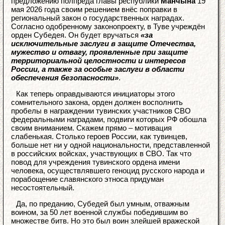
предложению полпреда главы республики
Манчына
19
мая 2026 года своим решением внёс поправки в
региональный закон о государственных наградах.
Согласно одобренному законопроекту, в Туве учреждён
орден Субедея. Он будет вручаться
«за
исключительные заслуги в защите Отечества,
мужество и отвагу, проявленные при защите
территориальной целостности и интересов
России, а также за особые заслуги в области
обеспечения безопасности»
.
Как теперь оправдываются инициаторы этого
сомнительного закона, орден должен восполнить
пробелы в награждении тувинских участников СВО
федеральными наградами, подвиги которых РФ обошла
своим вниманием. Скажем прямо – мотивация
слабенькая. Столько героев России, как тувинцев,
больше нет ни у одной национальности, представленной
в российских войсках, участвующих в СВО. Так что
повод для учреждения тувинского ордена имени
человека, осуществлявшего геноцид русского народа и
порабощение славянского этноса придуман
несостоятельный.
Да, по преданию, Субедей был умным, отважным
воином, за 50 лет военной службы победившим во
множестве битв. Но это был воин злейшей вражеской