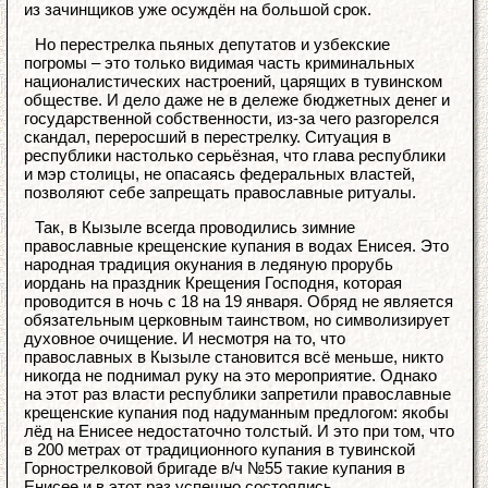
из зачинщиков уже осуждён на большой срок.
Но перестрелка пьяных депутатов и узбекские
погромы – это только видимая часть криминальных
националистических настроений, царящих в тувинском
обществе. И дело даже не в дележе бюджетных денег и
государственной собственности, из-за чего разгорелся
скандал, переросший в перестрелку. Ситуация в
республики настолько серьёзная, что глава республики
и мэр столицы, не опасаясь федеральных властей,
позволяют себе запрещать православные ритуалы.
Так, в Кызыле всегда проводились зимние
православные крещенские купания в водах Енисея. Это
народная традиция окунания в ледяную прорубь
иордань на праздник Крещения Господня, которая
проводится в ночь с 18 на 19 января. Обряд не является
обязательным церковным таинством, но символизирует
духовное очищение. И несмотря на то, что
православных в Кызыле становится всё меньше, никто
никогда не поднимал руку на это мероприятие. Однако
на этот раз власти республики запретили православные
крещенские купания под надуманным предлогом: якобы
лёд на Енисее недостаточно толстый. И это при том, что
в 200 метрах от традиционного купания в тувинской
Горнострелковой бригаде в/ч №55 такие купания в
Енисее и в этот раз успешно состоялись.