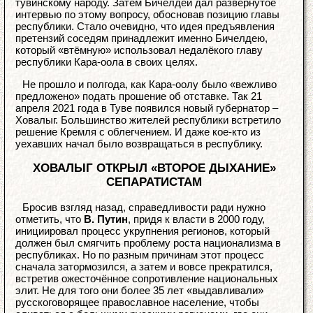
тувинскому народу. Затем Бичелдей дал развёрнутое
интервью по этому вопросу, обосновав позицию главы
республики. Стало очевидно, что идея предъявления
претензий соседям принадлежит именно Бичелдею,
который «втёмную» использовал недалёкого главу
республики Кара-оола в своих целях.
Не прошло и полгода, как Кара-оолу было «вежливо
предложено» подать прошение об отставке. Так 21
апреля 2021 года в Туве появился новый губернатор –
Ховалыг. Большинство жителей республики встретило
решение Кремля с облегчением. И даже кое-кто из
уехавших начал было возвращаться в республику.
ХОВАЛЫГ ОТКРЫЛ «ВТОРОЕ ДЫХАНИЕ»
СЕПАРАТИСТАМ
Бросив взгляд назад, справедливости ради нужно
отметить, что
В. Путин
, придя к власти в 2000 году,
инициировал процесс укрупнения регионов, который
должен был смягчить проблему роста национализма в
республиках. Но по разным причинам этот процесс
сначала затормозился, а затем и вовсе прекратился,
встретив ожесточённое сопротивление национальных
элит. Не для того они более 35 лет «выдавливали»
русскоговорящее православное население, чтобы