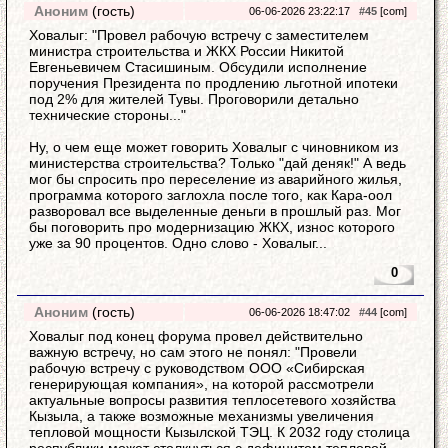
Аноним
(гость)
06-06-2026 23:22:17
#45
[com]
Ховалыг: "Провел рабочую встречу с заместителем
министра строительства и ЖКХ России Никитой
Евгеньевичем Стасишиным. Обсудили исполнение
поручения Президента по продлению льготной ипотеки
под 2% для жителей Тувы. Проговорили детально
технические стороны..."
Ну, о чем еще может говорить Ховалыг с чиновником из
министерства строительства? Только "дай деняк!" А ведь
мог бы спросить про переселение из аварийного жилья,
программа которого заглохла после того, как Кара-оол
разворовал все выделенные деньги в прошлый раз. Мог
бы поговорить про модернизацию ЖКХ, износ которого
уже за 90 процентов. Одно слово - Ховалыг...
0
Аноним
(гость)
06-06-2026 18:47:02
#44
[com]
Ховалыг под конец форума провел действительно
важную встречу, но сам этого не понял: "Провели
рабочую встречу с руководством ООО «Сибирская
генерирующая компания», на которой рассмотрели
актуальные вопросы развития теплосетевого хозяйства
Кызыла, а также возможные механизмы увеличения
тепловой мощности Кызылской ТЭЦ. К 2032 году столица