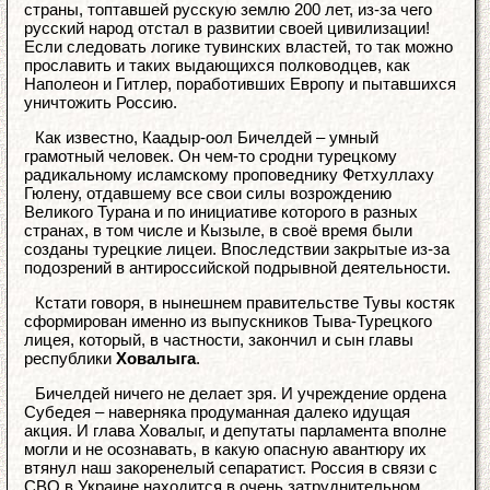
страны, топтавшей русскую землю 200 лет, из-за чего
русский народ отстал в развитии своей цивилизации!
Если следовать логике тувинских властей, то так можно
прославить и таких выдающихся полководцев, как
Наполеон и Гитлер, поработивших Европу и пытавшихся
уничтожить Россию.
Как известно, Каадыр-оол Бичелдей – умный
грамотный человек. Он чем-то сродни турецкому
радикальному исламскому проповеднику Фетхуллаху
Гюлену, отдавшему все свои силы возрождению
Великого Турана и по инициативе которого в разных
странах, в том числе и Кызыле, в своё время были
созданы турецкие лицеи. Впоследствии закрытые из-за
подозрений в антироссийской подрывной деятельности.
Кстати говоря, в нынешнем правительстве Тувы костяк
сформирован именно из выпускников Тыва-Турецкого
лицея, который, в частности, закончил и сын главы
республики
Ховалыга
.
Бичелдей ничего не делает зря. И учреждение ордена
Субедея – наверняка продуманная далеко идущая
акция. И глава Ховалыг, и депутаты парламента вполне
могли и не осознавать, в какую опасную авантюру их
втянул наш закоренелый сепаратист. Россия в связи с
СВО в Украине находится в очень затруднительном