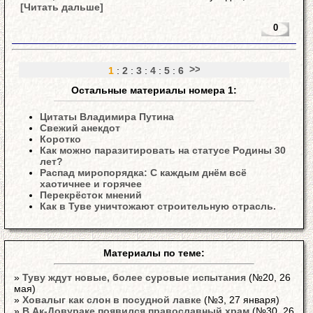
[Читать дальше]
0
1
:
2
:
3
:
4
:
5
:
6
Остальные материалы номера 1:
Цитаты Владимира Путина
Свежий анекдот
Коротко
Как можно паразитировать на статусе Родины 30
лет?
Распад миропорядка: С каждым днём всё
хаотичнее и горячее
Перекрёсток мнений
Как в Туве уничтожают строительную отрасль.
Материалы по теме:
»
Туву ждут новые, более суровые испытания
(№20, 26
мая)
»
Ховалыг как слон в посудной лавке
(№3, 27 января)
»
В Ак-Довураке появился православный храм
(№30, 26