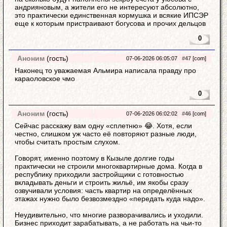
андрияновым, а жители его не интересуют абсолютно,
это практически единственная кормушка и всякие ИПСЭР
еще к которым пристраивают богусова и прочих дельцов
0
Аноним
(гость)
07-06-2026 06:05:07
#47
[com]
Наконец то уважаемая Альмира написала правду про
караоловское чмо
0
Аноним
(гость)
07-06-2026 06:02:02
#46
[com]
Сейчас расскажу вам одну «сплетню» 😂. Хотя, если
честно, слишком уж часто её повторяют разные люди,
чтобы считать простым слухом.
Говорят, именно поэтому в Кызыле долгие годы
практически не строили многоквартирные дома. Когда в
республику приходили застройщики с готовностью
вкладывать деньги и строить жильё, им якобы сразу
озвучивали условия: часть квартир на определённых
этажах нужно было безвозмездно «передать куда надо».
Неудивительно, что многие разворачивались и уходили.
Бизнес приходит зарабатывать, а не работать на чьи-то