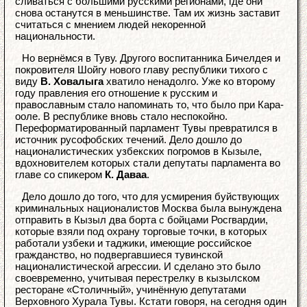
сливаться с большими русскими регионами, где они
снова останутся в меньшинстве. Там их жизнь заставит
считаться с мнением людей некоренной
национальности.
Но вернёмся в Туву. Другого воспитанника Бичелдея и
покровителя Шойгу нового главу республики тихого с
виду
В. Ховалыга
хватило ненадолго. Уже ко второму
году правления его отношение к русским и
православным стало напоминать то, что было при Кара-
ооле. В республике вновь стало неспокойно.
Переформатированный парламент Тувы превратился в
источник русофобских течений. Дело дошло до
националистических узбекских погромов в Кызыле,
вдохновителем которых стали депутаты парламента во
главе со спикером
К. Даваа
.
Дело дошло до того, что для усмирения буйствующих
криминальных националистов Москва была вынуждена
отправить в Кызыл два борта с бойцами Росгвардии,
которые взяли под охрану торговые точки, в которых
работали узбеки и таджики, имеющие российское
гражданство, но подвергавшиеся тувинской
националистической агрессии. И сделано это было
своевременно, учитывая перестрелку в кызылском
ресторане «Столичный», учинённую депутатами
Верховного Хурала Тувы. Кстати говоря, на сегодня один