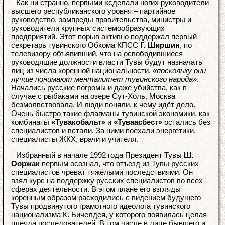
Как ни странно, первыми «сделали ноги» руководители
высшего республиканского уровня – партийное
руководство, зампреды правительства, министры и
руководители крупных системообразующих
предприятий. Этот порыв активно поддержал первый
секретарь тувинского Обкома КПСС
Г. Ширшин
, по
телевизору объявивший, что на освободившиеся
руководящие должности власти Тувы будут назначать
лиц из числа коренной национальности,
«поскольку они
лучше понимают менталитет тувинского народа»
.
Начались русские погромы и даже убийства, как в
случае с рыбаками на озере Сут-Холь. Москва
безмолвствовала. И люди поняли, к чему идёт дело.
Очень быстро такие флагманы тувинской экономики, как
комбинаты
«Тувакобальт»
и
«Туваасбест»
остались без
специалистов и встали. За ними поехали энергетики,
специалисты ЖКХ, врачи и учителя.
Избранный в начале 1992 года Президент Тувы
Ш.
Ооржак
первым осознал, что отъезд из Тувы русских
специалистов чреват тяжёлыми последствиями. Он
взял курс на поддержку русских специалистов во всех
сферах деятельности. В этом плане его взгляды
коренным образом расходились с видением будущего
Тувы продвинутого грамотного идеолога тувинского
национализма К. Бичелдея, у которого появилась целая
плеяда последователей. В том числе в лице бывшего и