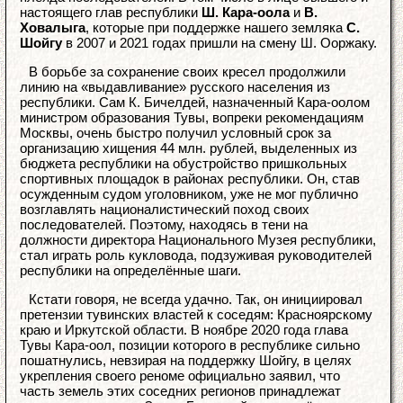
настоящего глав республики
Ш. Кара-оола
и
В.
Ховалыга
, которые при поддержке нашего земляка
С.
Шойгу
в 2007 и 2021 годах пришли на смену Ш. Ооржаку.
В борьбе за сохранение своих кресел продолжили
линию на «выдавливание» русского населения из
республики. Сам К. Бичелдей, назначенный Кара-оолом
министром образования Тувы, вопреки рекомендациям
Москвы, очень быстро получил условный срок за
организацию хищения 44 млн. рублей, выделенных из
бюджета республики на обустройство пришкольных
спортивных площадок в районах республики. Он, став
осужденным судом уголовником, уже не мог публично
возглавлять националистический поход своих
последователей. Поэтому, находясь в тени на
должности директора Национального Музея республики,
стал играть роль кукловода, подзуживая руководителей
республики на определённые шаги.
Кстати говоря, не всегда удачно. Так, он инициировал
претензии тувинских властей к соседям: Красноярскому
краю и Иркутской области. В ноябре 2020 года глава
Тувы Кара-оол, позиции которого в республике сильно
пошатнулись, невзирая на поддержку Шойгу, в целях
укрепления своего реноме официально заявил, что
часть земель этих соседних регионов принадлежат