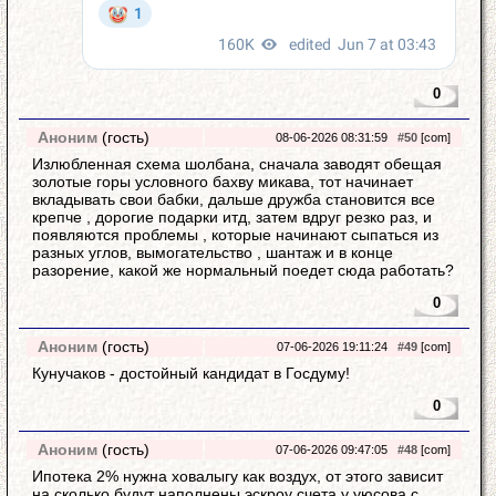
0
Аноним
(гость)
08-06-2026 08:31:59
#50
[com]
Излюбленная схема шолбана, сначала заводят обещая
золотые горы условного бахву микава, тот начинает
вкладывать свои бабки, дальше дружба становится все
крепче , дорогие подарки итд, затем вдруг резко раз, и
появляются проблемы , которые начинают сыпаться из
разных углов, вымогательство , шантаж и в конце
разорение, какой же нормальный поедет сюда работать?
0
Аноним
(гость)
07-06-2026 19:11:24
#49
[com]
Кунучаков - достойный кандидат в Госдуму!
0
Аноним
(гость)
07-06-2026 09:47:05
#48
[com]
Ипотека 2% нужна ховалыгу как воздух, от этого зависит
на сколько будут наполнены эскроу счета у уюсова с