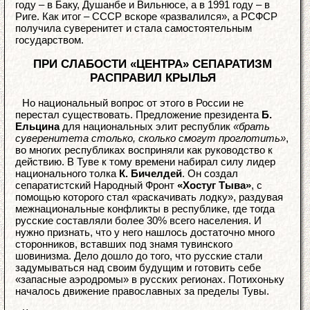
году – в Баку, Душанбе и Вильнюсе, а в 1991 году – в
Риге. Как итог – СССР вскоре «развалился», а РСФСР
получила суверенитет и стала самостоятельным
государством.
ПРИ СЛАБОСТИ «ЦЕНТРА» СЕПАРАТИЗМ
РАСПРАВИЛ КРЫЛЬЯ
Но национальный вопрос от этого в России не
перестал существовать. Предложение президента
Б.
Ельцина
для национальных элит республик
«брать
суверенитета столько, сколько смогут проглотить»
,
во многих республиках восприняли как руководство к
действию. В Туве к тому времени набирал силу лидер
национального толка
К. Бичелдей
. Он создал
сепаратистский Народный Фронт
«Хостуг Тыва»
, с
помощью которого стал «раскачивать лодку», раздувая
межнациональные конфликты в республике, где тогда
русские составляли более 30% всего населения. И
нужно признать, что у него нашлось достаточно много
сторонников, вставших под знамя тувинского
шовинизма. Дело дошло до того, что русские стали
задумываться над своим будущим и готовить себе
«запасные аэродромы» в русских регионах. Потихоньку
началось движение православных за пределы Тувы.