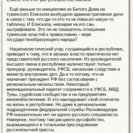
Ещё раньше по инициативе из Белого Дома на
тувинского Епископа возбудили административное дело
в связи с тем, что где-то кто-то не повесил какую-то
табличку. И Епископа, невзирая на его сан,
оштрафовали. Это ли не показатель отношения
тувинских властей к православию – вере
государствообразующего народа?
Националистический угар, сгущающийся в республике,
приводит к тому, что в органах власти практически нет
представителей русского населения. Из руководителей
высшего звена в республике наличествуют только
прокурор, руководитель УФСБ, начальник следствия и
министр внутренних дел. Да и то потому, что их
назначает президент РФ без согласования с
региональным начальством. Некоторый
межнациональный паритет сохраняется в УФСБ, МВД
Тувы, судейском сообществе и на предприятиях
жизнеобеспечения. И это накладывает свой отпечаток
на жизнь в республике. Но даже в региональном
подразделении федеральной службы Роскомнадзора
РФ показательно нет ни одного русского специалиста.
Наверное, поэтому там расцвело русофобство,
выражающееся в тотальном преследовании
русскоязычной прессы.