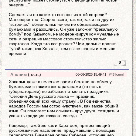
республики может столкнуться с дефицитом тепловой
энергии..."
Сделает ли он какие-то выводы из этой встречи?
Маловероятно. Скорее всего, так же, как и на других
"встречах", обменялись ничем не обязывающими
бумажками и разошлись. Он уже заложил "фекальную
бомбу" под Кызылом, не модернизируя коммунальные
сети и разрешив массовое строительство жилых
кварталов. Когда это все рванет? Чем дольше правят
Тувой такие, как Ховалыг, тем выше шансы и меньше
времени...
0
Аноним
(гость)
06-06-2026 15:49:41
#43
[com]
Ховалыг даже в нелегкое время беготни по обмену
бумажками с такими же тараканами (то есть с
губернаторами) не забывает отмечать праздники:
"Сегодня День русского языка — праздник,
объединяющий всю нашу страну!.. В Год единства
народов России мы остро чувствуем, как важен общий
язык. Он помогает нам слышать друг друга, созидать и
уважать традиции каждого соседа..."
Лицемер, такой же как и Кара-оол, притесняющий
русскоязычное население, придумавший с помощью
сепаратиста Бичелдея орден Субедея, устроившего