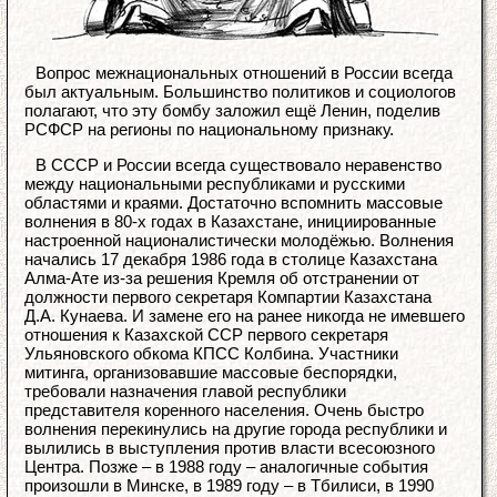
Вопрос межнациональных отношений в России всегда
был актуальным. Большинство политиков и социологов
полагают, что эту бомбу заложил ещё Ленин, поделив
РСФСР на регионы по национальному признаку.
В СССР и России всегда существовало неравенство
между национальными республиками и русскими
областями и краями. Достаточно вспомнить массовые
волнения в 80-х годах в Казахстане, инициированные
настроенной националистически молодёжью. Волнения
начались 17 декабря 1986 года в столице Казахстана
Алма-Ате из-за решения Кремля об отстранении от
должности первого секретаря Компартии Казахстана
Д.А. Кунаева. И замене его на ранее никогда не имевшего
отношения к Казахской ССР первого секретаря
Ульяновского обкома КПСС Колбина. Участники
митинга, организовавшие массовые беспорядки,
требовали назначения главой республики
представителя коренного населения. Очень быстро
волнения перекинулись на другие города республики и
вылились в выступления против власти всесоюзного
Центра. Позже – в 1988 году – аналогичные события
произошли в Минске, в 1989 году – в Тбилиси, в 1990