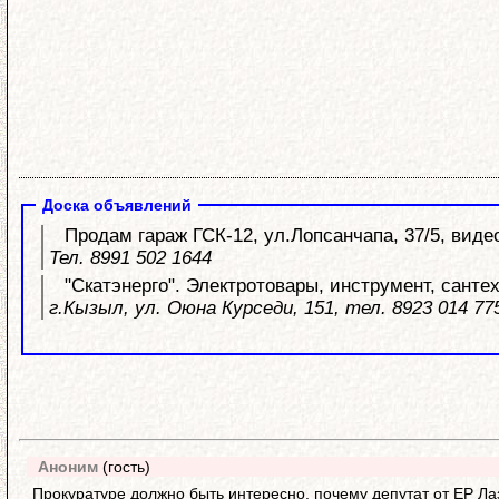
Доска объявлений
Продам гараж ГСК-12, ул.Лопсанчапа, 37/5, вид
Тел. 8991 502 1644
"Скатэнерго". Электротовары, инструмент, санте
г.Кызыл, ул. Оюна Курседи, 151, тел. 8923 014 77
Аноним
(гость)
Прокуратуре должно быть интересно, почему депутат от ЕР Ла