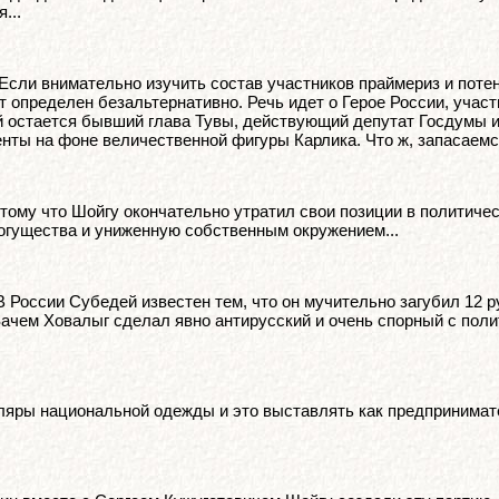
...
Если внимательно изучить состав участников праймериз и пот
т определен безальтернативно. Речь идет о Герое России, учас
 остается бывший глава Тувы, действующий депутат Госдумы и 
нты на фоне величественной фигуры Карлика. Что ж, запасаемс
тому что Шойгу окончательно утратил свои позиции в политическ
огущества и униженную собственным окружением...
В России Субедей известен тем, что он мучительно загубил 12 
 Зачем Ховалыг сделал явно антирусский и очень спорный с пол
ры национальной одежды и это выставлять как предпринимател