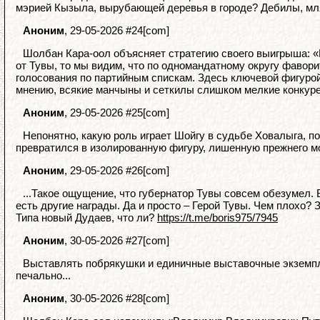
мэрией Кызыла, вырубающей деревья в городе? Дебилы, мля
Аноним
, 29-05-2026 #24[com]
Шолбан Кара-оол объясняет стратегию своего выигрыша: «
от Тувы, то мы видим, что по одномандатному округу фавори
голосования по партийным спискам. Здесь ключевой фигурой
мнению, всякие манчыны и сеткилы слишком мелкие конкуре
Аноним
, 29-05-2026 #25[com]
Непонятно, какую роль играет Шойгу в судьбе Ховалыга, по
превратился в изолированную фигуру, лишенную прежнего м
Аноним
, 29-05-2026 #26[com]
...Такое ощущение, что губернатор Тувы совсем обезумел. 
есть другие награды. Да и просто – Герой Тувы. Чем плохо?
Типа новый Дудаев, что ли?
https://t.me/boris975/7945
Аноним
, 30-05-2026 #27[com]
Выставлять побрякушки и единичные выставочные экземпля
печально...
Аноним
, 30-05-2026 #28[com]