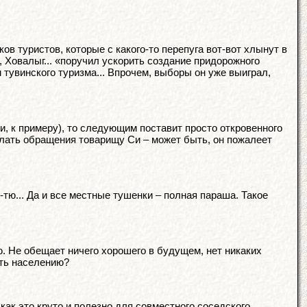
в туристов, которые с какого-то перепуга вот-вот хлынут в
, Ховалыг... «поручил ускорить создание придорожного
м тувинского туризма... Впрочем, выборы он уже выиграл,
, к примеру), то следующим поставит просто откровенного
 слать обращения товарищу Си – может быть, он пожалеет
тю... Да и все местные тушенки – полная параша. Такое
. Не обещает ничего хорошего в будущем, нет никаких
ать населению?
как это круто и полезно для совместного соседского