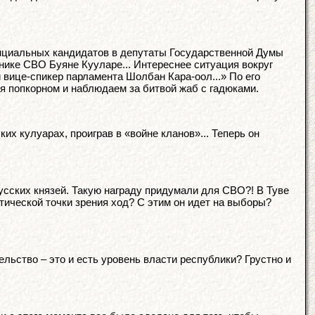
енциальных кандидатов в депутаты Государственной Думы
тнике СВО Буяне Кууларе... Интереснее ситуация вокруг
вице-спикер парламента Шолбан Кара-оол...» По его
я попкорном и наблюдаем за битвой жаб с гадюками.
их кулуарах, проиграв в «войне кланов»... Теперь он
русских князей. Такую награду придумали для СВО?! В Туве
итической точки зрения ход? С этим он идет на выборы?
ьство – это и есть уровень власти республики? Грустно и