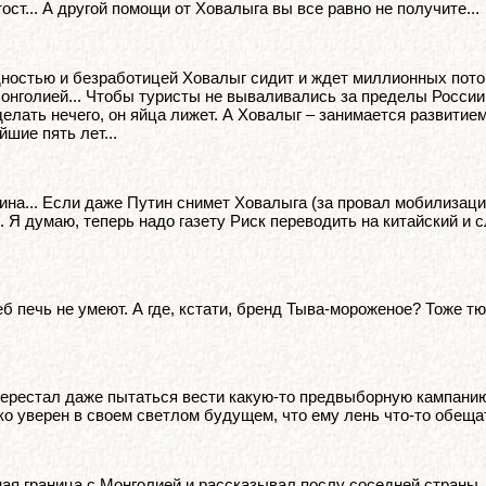
ост... А другой помощи от Ховалыга вы все равно не получите...
ностью и безработицей Ховалыг сидит и ждет миллионных потоко
 Монголией... Чтобы туристы не вываливались за пределы России
делать нечего, он яйца лижет. А Ховалыг – занимается развитие
шие пять лет...
на... Если даже Путин снимет Ховалыга (за провал мобилизации
. Я думаю, теперь надо газету Риск переводить на китайский и
печь не умеют. А где, кстати, бренд Тыва-мороженое? Тоже тю-
перестал даже пытаться вести какую-то предвыборную кампанию
ько уверен в своем светлом будущем, что ему лень что-то обещ
ая граница с Монголией и рассказывал послу соседней страны, 