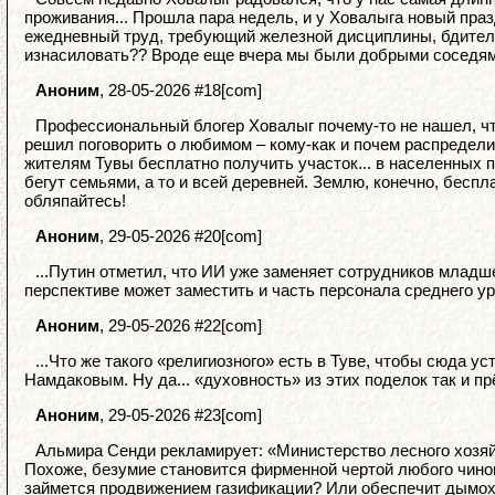
проживания... Прошла пара недель, и у Ховалыга новый пра
ежедневный труд, требующий железной дисциплины, бдительн
изнасиловать?? Вроде еще вчера мы были добрыми соседями «
Аноним
, 28-05-2026 #18[com]
Профессиональный блогер Ховалыг почему-то не нашел, что
решил поговорить о любимом – кому-как и почем распредел
жителям Тувы бесплатно получить участок... в населенных п
бегут семьями, а то и всей деревней. Землю, конечно, беспл
обляпайтесь!
Аноним
, 29-05-2026 #20[com]
...Путин отметил, что ИИ уже заменяет сотрудников младш
перспективе может заместить и часть персонала среднего ур
Аноним
, 29-05-2026 #22[com]
...Что же такого «религиозного» есть в Туве, чтобы сюда
Намдаковым. Ну да... «духовность» из этих поделок так и пр
Аноним
, 29-05-2026 #23[com]
Альмира Сенди рекламирует: «Министерство лесного хозяй
Похоже, безумие становится фирменной чертой любого чин
займется продвижением газификации? Или обеспечит дымохо