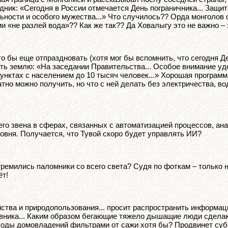
здник: «Сегодня в России отмечается День пограничника... Защ
ости и особого мужества...» Что случилось?? Орда монголов о
не разлей вода»?? Как же так?? Да Ховалыгу это не важно – эт
 бы еще отпраздновать (хотя мог бы вспомнить, что сегодня Ден
ить землю: «На заседании Правительства... Особое внимание у
унктах с населением до 10 тысяч человек...» Хорошая программ
атно можно получить, но что с ней делать без электричества, в
его звена в сферах, связанных с автоматизацией процессов, ана
овня. Получается, что Тувой скоро будет управлять ИИ?
 устремились паломники со всего света? Судя по фоткам – толь
ёт!
ства и природопользования... просит распространить информац
овника... Каким образом бегающие тяжело дышащие люди сдела
ды домовладений фильтрами от сажи хотя бы? Продвинет субс