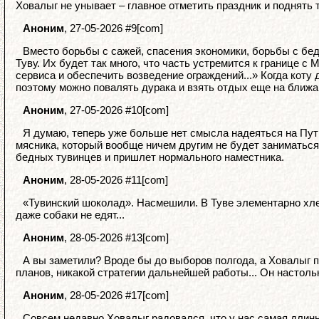
Ховалыг не унывает – главное отметить праздник и поднять т
Аноним
, 27-05-2026 #9[com]
Вместо борьбы с сажей, спасения экономики, борьбы с бед
Туву. Их будет так много, что часть устремится к границе с
сервиса и обеспечить возведение ограждений...» Когда коту 
поэтому можно повалять дурака и взять отдых еще на ближай
Аноним
, 27-05-2026 #10[com]
Я думаю, теперь уже больше нет смысла надеяться на Пути
мясника, который вообще ничем другим не будет заниматься
бедных тувинцев и пришлет нормального наместника.
Аноним
, 28-05-2026 #11[com]
«Тувинский шоколад». Насмешили. В Туве элементарно хлеб 
даже собаки не едят...
Аноним
, 28-05-2026 #13[com]
А вы заметили? Вроде бы до выборов полгода, а Ховалыг 
планов, никакой стратегии дальнейшей работы... Он настол
Аноним
, 28-05-2026 #17[com]
Совсем недавно Ховалыг радовался, что у нас самая длинн