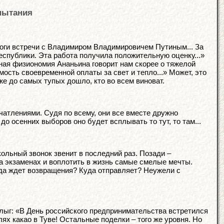
пытания
оги встречи с Владимиром Владимировичем Путиным... За
спублики. Эта работа получила положительную оценку...»
ная физиономия Ананьина говорит нам скорее о тяжелой
ость своевременной оплаты за свет и тепло...» Может, это
же до самых тупых дошло, кто во всем виноват.
чатлениями. Судя по всему, они все вместе дружно
о осенних выборов оно будет всплывать то тут, то там...
ольный звонок звенит в последний раз. Позади –
а экзаменах и воплотить в жизнь самые смелые мечты.
куда ждет возвращения? Куда отправляет? Неужели с
лыг: «В День российского предпринимательства встретился
х какао в Туве! Остальные поделки – того же уровня. Но