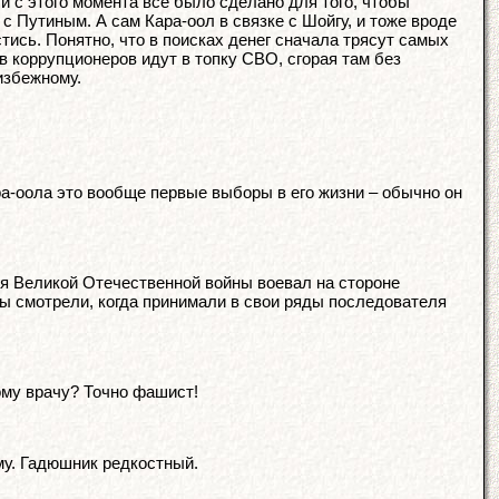
 с этого момента все было сделано для того, чтобы
 с Путиным. А сам Кара-оол в связке с Шойгу, и тоже вроде
стись. Понятно, что в поисках денег сначала трясут самых
в коррупционеров идут в топку СВО, сгорая там без
избежному.
ара-оола это вообще первые выборы в его жизни – обычно он
мя Великой Отечественной войны воевал на стороне
вы смотрели, когда принимали в свои ряды последователя
ому врачу? Точно фашист!
му. Гадюшник редкостный.