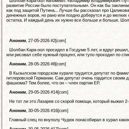
Шолбан Кара-оол напомнил: «Владимир Владимирович Путин
развитие России было поступательным». Он как бы заклинает 
как под защитой Путина... Лучше бы рассказал про Цаликова,
денежных воров, но рано или поздно доберутся и до мелких 
остатка. И каждый день их нужно все больше и больше. Шол
Аноним
, 27-05-2026 #2[com]
Шолбан Кара-оол просидел в Госдуме 5 лет, и вдруг решил,
или рисовал себе нужный процент, или тупо проходил по спи
Аноним
, 28-05-2026 #8[com]
В Кызылском городском хурале трудится депутат по фамили
гитлеровской Германии. Сам депутат очень гордится своим д
фашизма? Тем более, что он – член партии ЕР.
Аноним
, 29-05-2026 #14[com]
Не тот ли это Лазарев со скорой помощи, который выжил 2
Аноним
, 30-05-2026 #16[com]
Главный спец по внуполу Чудюк понасобирал в хурал каких
Аноним
, 30-05-2026 #17[com]