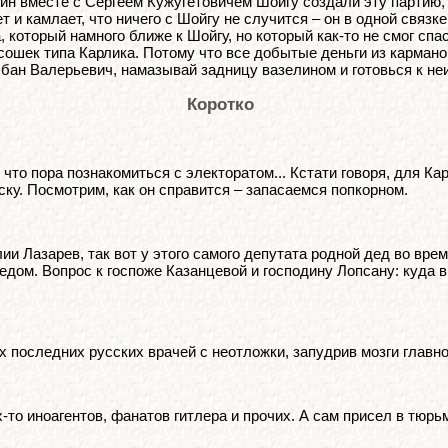
 вместе с Сергеем Кужугетовичем Шойгу создали эту партию, и
и камлает, что ничего с Шойгу не случится – он в одной связке
 который намного ближе к Шойгу, но который как-то не смог спа
сошек типа Карлика. Потому что все добытые деньги из кармано
бан Валерьевич, намазывай задницу вазелином и готовься к не
Коротко
 что пора познакомиться с электоратом... Кстати говоря, для К
ску. Посмотрим, как он справится – запасаемся попкорном.
и Лазарев, так вот у этого самого депутата родной дед во вре
едом. Вопрос к госпоже Казанцевой и господину Лопсану: куда 
-х последних русских врачей с неотложки, запудрив мозги главн
-то иноагентов, фанатов гитлера и прочих. А сам присел в тюрь