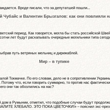
аждается. Вроде писали, что за депутатшей пошли...
й Чубайс и Валентин Брызгалов: как они повлияли н
етский период. Как говорится, могла бы стать российской Швей
сотни лет будут раскапывать очередные могильники типа сегод
выбрав путь ветряных мельниц и дирижаблей.
Мир – в тупике
лой Токмачке. По его словам, дело не в сопротивлении Украины
 Потому что, если говорить суммарно, то против нас фактически
чего они так обозлились на нас?
 дом в Румынии, отметил, что подобные случаи будут продолжа
АВАЛИТЕ ХЛЕБАЛО. ЭТО ПОКА ЦВЕТОЧКИ!» – пояснил экс-през