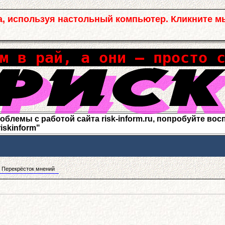
а, используя настольный компьютер. Кликните м
м в рай, а они – просто 
лемы с работой сайта risk-inform.ru, попробуйте воспо
riskinform"
 Перекрёсток мнений