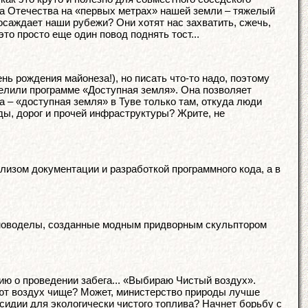
ита Отечества на «первых метрах» нашей земли – тяжелый
саждает наши рубежи? Они хотят нас захватить, сжечь,
о просто еще один повод поднять тост...
ь рождения майонеза!), но писать что-то надо, поэтому
делили программе «Доступная земля». Она позволяет
а – «доступная земля» в Туве только там, откуда люди
оды, дорог и прочей инфраструктуры? Жрите, не
лизом документации и разработкой программного кода, а в
ко новоделы, созданные модным придворным скульптором
ию о проведении забега... «Выбираю Чистый воздух».
ют воздух чище? Может, министерство природы лучше
идии для экологически чистого топлива? Начнет борьбу с