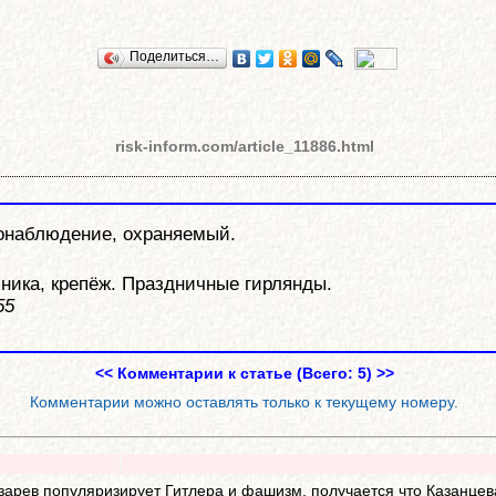
Поделиться…
risk-inform.com/article_11886.html
еонаблюдение, охраняемый.
хника, крепёж. Праздничные гирлянды.
55
<< Комментарии к статье (Всего: 5) >>
Комментарии можно оставлять только к текущему номеру.
зарев популяризирует Гитлера и фашизм, получается что Казанцев