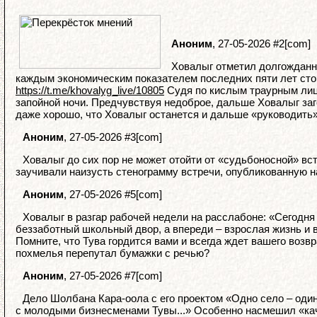
Аноним
, 27-05-2026 #2[com]
Ховалыг отметил долгожданн
каждым экономическим показателем последних пяти лет сто
https://t.me/khovalyg_live/10805
Судя по кислым траурным лица
запойной ночи. Предчувствуя недоброе, дальше Ховалыг заг
даже хорошо, что Ховалыг останется и дальше «руководить» 
Аноним
, 27-05-2026 #3[com]
Ховалыг до сих пор не может отойти от «судьбоносной» вс
заучивали наизусть стенограмму встречи, опубликованную на 
Аноним
, 27-05-2026 #5[com]
Ховалыг в разгар рабочей недели на расслабоне: «Сегодня
беззаботный школьный двор, а впереди – взрослая жизнь и 
Помните, что Тува гордится вами и всегда ждет вашего возв
похмелья перепутал бумажки с речью?
Аноним
, 27-05-2026 #7[com]
Дело Шолбана Кара-оола с его проектом «Одно село – оди
с молодыми бизнесменами Тувы...» Особенно насмешил «каче