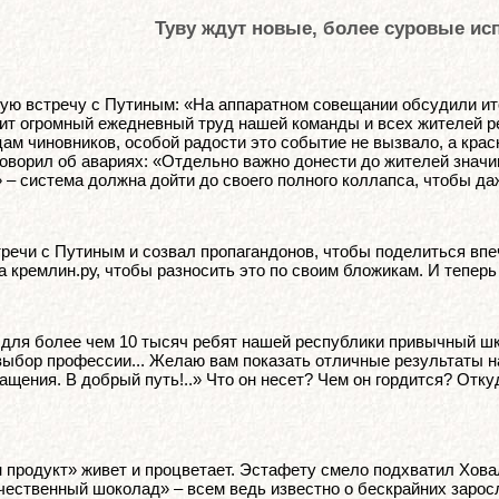
Туву ждут новые, более суровые ис
ую встречу с Путиным: «На аппаратном совещании обсудили ит
ит огромный ежедневный труд нашей команды и всех жителей ре
м чиновников, особой радости это событие не вызвало, а крас
оворил об авариях: «Отдельно важно донести до жителей значим
– система должна дойти до своего полного коллапса, чтобы да
тречи с Путиным и созвал пропагандонов, чтобы поделиться впе
кремлин.ру, чтобы разносить это по своим бложикам. И теперь д
 для более чем 10 тысяч ребят нашей республики привычный шк
выбор профессии... Желаю вам показать отличные результаты н
ращения. В добрый путь!..» Что он несет? Чем он гордится? От
н продукт» живет и процветает. Эстафету смело подхватил Хова
ственный шоколад» – всем ведь известно о бескрайних заросля