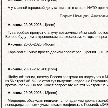
А у главной городской депутатши сын в стране НАТО прохл
Борис Немцов, Анатоли
Аноним
, 28-05-2026 #1[com]
Тува вообще пропустила кучу возможностей за свой постсов
Вопрос будущим антропологам и археологам, которые через 
Аноним
, 29-05-2026 #4[com]
Кара-оол с Тэном просто добили проект расширения ТЭЦ, 
Аноним
, 29-05-2026 #11[com]
Шойгу объяснил, почему Россия застряла на подступах к Ма
из 56 стран! «Я бы не стал тут выделять отдельно Германию.
против России! Но возникает вопрос: где же эти 56 стран? И 
Аноним
, 29-05-2026 #13[com]
Медведев, обсуждая инцидент с попаданием дрона в жилой
непосредственными участниками конфликта с Россией. «З