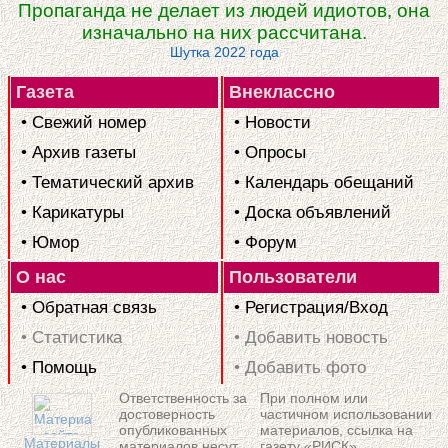
Пропаганда не делает из людей идиотов, она
изначально на них рассчитана.
Шутка 2022 года
Газета
Внеклассно
• Свежий номер
• Новости
• Архив газеты
• Опросы
• Тематический архив
• Календарь обещаний
• Карикатуры
• Доска объявлений
• Юмор
• Форум
О нас
Пользователи
• Обратная связь
• Регистрация/Вход
• Статистика
• Добавить новость
• Помощь
• Добавить фото
Ответственность за
При полном или
достоверность
частичном использовании
опубликованных
материалов, ссылка на
Материалы
материалов несут
газету «РИСК»