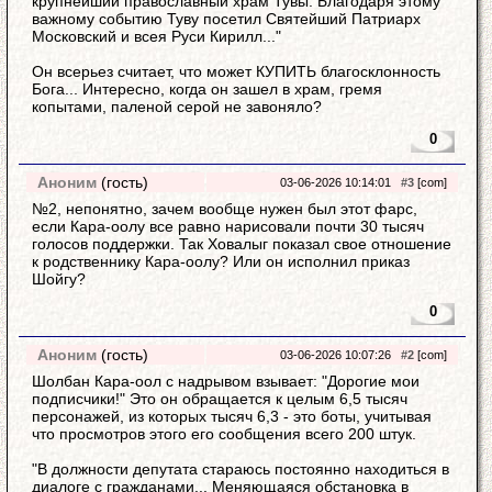
крупнейший православный храм Тувы. Благодаря этому
важному событию Туву посетил Святейший Патриарх
Московский и всея Руси Кирилл..."
Он всерьез считает, что может КУПИТЬ благосклонность
Бога... Интересно, когда он зашел в храм, гремя
копытами, паленой серой не завоняло?
0
Аноним
(гость)
03-06-2026 10:14:01
#3
[com]
№2, непонятно, зачем вообще нужен был этот фарс,
если Кара-оолу все равно нарисовали почти 30 тысяч
голосов поддержки. Так Ховалыг показал свое отношение
к родственнику Кара-оолу? Или он исполнил приказ
Шойгу?
0
Аноним
(гость)
03-06-2026 10:07:26
#2
[com]
Шолбан Кара-оол с надрывом взывает: "Дорогие мои
подписчики!" Это он обращается к целым 6,5 тысяч
персонажей, из которых тысяч 6,3 - это боты, учитывая
что просмотров этого его сообщения всего 200 штук.
"В должности депутата стараюсь постоянно находиться в
диалоге с гражданами... Меняющаяся обстановка в