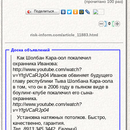
(прочитано 100 раз)
Поделиться…
0
risk-inform.com/article_11883.html
Доска объявлений
Как Шолбан Кара-оол покалечил
охранника Иванова:
http://www.youtube.com/watch?
v=YfgVCaRJp04 Иванов обвиняет будущего
главу республики Тыва Шолбана Кара-оола
в том, что он в 2006 году в пьяном виде в
боулинг-клубе покалечил его сына-
охранника.
http://www.youtube.com/watch?
v=YfgVCaRJp04
Установка натяжных потолков. Быстро,
качественно, гарантия.
Тел. 8913 345 3442, Евгений