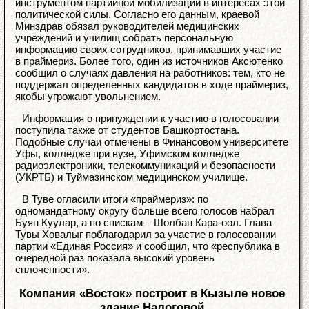
инструментом партийной мобилизации в интересах этой
политической силы. Согласно его данным, краевой
Минздрав обязал руководителей медицинских
учреждений и училищ собрать персональную
информацию своих сотрудников, принимавших участие
в праймериз. Более того, один из источников Аксютенко
сообщил о случаях давления на работников: тем, кто не
поддержал определенных кандидатов в ходе праймериз,
якобы угрожают увольнением.
Информация о принуждении к участию в голосовании
поступила также от студентов Башкортостана.
Подобные случаи отмечены в Финансовом университете
Уфы, колледже при вузе, Уфимском колледже
радиоэлектроники, телекоммуникаций и безопасности
(УКРТБ) и Туймазинском медицинском училище.
В Туве огласили итоги «праймериз»: по
одномандатному округу больше всего голосов набрал
Буян Куулар, а по спискам – Шолбан Кара-оол. Глава
Тувы Ховалыг поблагодарил за участие в голосовании
партии «Единая Россия» и сообщил, что «республика в
очередной раз показала высокий уровень
сплоченности».
Компания «Восток» построит в Кызыле новое
здание Налоговой