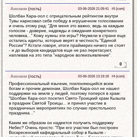
Аноним
(гость)
03-06-2026 21:09:41
#5
[com]
Шолбан Кара-оол с отрицательным рейтингом внутри
Тувы нарисовал себе победу в игрушечном голосовании
и очень этому рад: "Для меня это важно, ведь за каждым
голосом - доверие, надежды и ожидания конкретного
человека..." Кому нужны эти игры? Неужели в стране еще
остались идиоты, которые верят в честность "Единой
России"? Кстати говоря, итоги праймериз ничего не стоят
- и до выборов кандидатов еще не раз перетасуют,
наплевав на это типа "народное волеизъявление".
0
Аноним
(гость)
03-06-2026 13:19:18
#4
[com]
Профессиональный язычник, поклоняющийся всем
богам и прочим демонам, Шолбан Кара-оол не нашел
поддержки на земле у людей, поэтому поперся в храм:
"Шолбан Кара-оол посетил Свято-Троицкий храм Кызыла
в праздник Святой Троицы... и принял участие в
праздничных мероприятиях по случаю престольного
праздника..."
Каким же образом он надеется получить поддержку
Небес? Очень просто: "При его участии был построен
Воскресенский кафедральный собор в Кызыле -