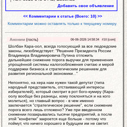
Добавить свое объявление
<< Комментарии к статье (Всего: 10) >>
Комментарии можно оставлять только к текущему номеру.
Аноним
(гость)
06-06-2026 14:58:34
#10
[com]
Шолбан Кара-оол, всегда голосующий за все людоедские
законы, лизоблюдствует: "Решение Президента России
Владимира Владимировича Путина отложить
дальнейшее снижение порога выручки для применения
упрощённой системы налогообложения считаю и мерой
поддержки бизнеса и стратегическим решением для
развития региональной экономики..."
Непонятно, на хера нам нужен такой депутат (типа
народный представитель, отстаивающий интересы
избирателей), который смотрит в рот бого-кумиру (Кара-
оолу вообще без разницы, кому поклоняться и на кого
молиться), но главный вопрос - в чем именно
заключается "стратегическое решение", если снижение
порога всего лишь отложено? Уже при введенном
снижении позакрывались тысячи предприятий, а после
этой "конфетки" закроется еще больше - потому что
поймут, что ничего хорошего в будущем им не светит.