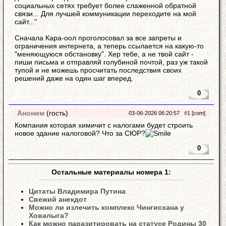
социальных сетях требует более слаженной обратной
связи... Для лучшей коммуникации переходите на мой
сайт..."
Сначала Кара-оол проголосовал за все запреты и
ограничения интернета, а теперь ссылается на какую-то
"меняющуюся обстановку". Хер тебе, а не твой сайт -
пиши письма и отправляй голубиной почтой, раз уж такой
тупой и не можешь просчитать последствия своих
решений даже на один шаг вперед.
0
Аноним
(гость)
03-06-2026 06:20:57
#1
[com]
Компания которая химичит с налогами будет строить
новое здание налоговой? Что за СЮР?
0
Остальные материалы номера 1:
Цитаты Владимира Путина
Свежий анекдот
Можно ли излечить комплекс Чингисхана у
Ховалыга?
Как можно паразитировать на статусе Родины 30