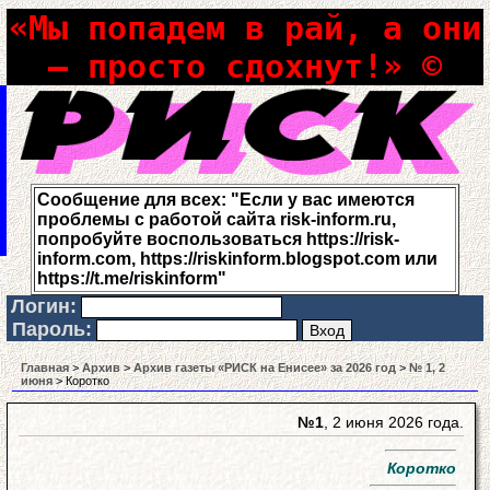
«Мы попадем в рай, а они
– просто сдохнут!» ©
Сообщение для всех: "Если у вас имеются
проблемы с работой сайта risk-inform.ru,
попробуйте воспользоваться https://risk-
inform.com, https://riskinform.blogspot.com или
https://t.me/riskinform"
Логин:
Пароль:
Главная
>
Архив
>
Архив газеты «РИСК на Енисее» за 2026 год
>
№ 1, 2
июня
> Коротко
№1
, 2 июня 2026 года.
Коротко