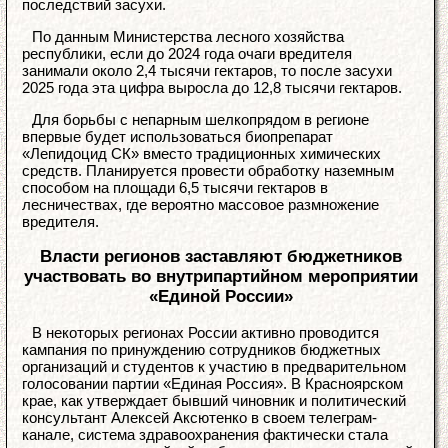
последствий засухи.
По данным Министерства лесного хозяйства
республики, если до 2024 года очаги вредителя
занимали около 2,4 тысячи гектаров, то после засухи
2025 года эта цифра выросла до 12,8 тысячи гектаров.
Для борьбы с непарным шелкопрядом в регионе
впервые будет использоваться биопрепарат
«Лепидоцид СК» вместо традиционных химических
средств. Планируется провести обработку наземным
способом на площади 6,5 тысячи гектаров в
лесничествах, где вероятно массовое размножение
вредителя.
Власти регионов заставляют бюджетников
участвовать во внутрипартийном мероприятии
«Единой России»
В некоторых регионах России активно проводится
кампания по принуждению сотрудников бюджетных
организаций и студентов к участию в предварительном
голосовании партии «Единая Россия». В Красноярском
крае, как утверждает бывший чиновник и политический
консультант Алексей Аксютенко в своем телеграм-
канале, система здравоохранения фактически стала