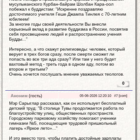
мусульманского Курбан-байрам Шолбан Кара-оол
побежал к буддистам: "Искренне поздравляю
досточтимого учителя Геше Джампа Тинлея с 70-летним
юбилеем!
За многие годы своей деятельности Вы внесли
серьезный вклад в развитие буддизма в России, посвятив
себя просвещению людей и распространению учения
Будды..."
Интересно, а что скажут религиоведы: человек, который
верует в трех богов сразу, после смерти сможет ли
попасть во все три ада сразу? Или там у него будет
вахтовый метод - треть года в одном аду, потом во
втором и третьем?
Очень хочется послушать мнение уважаемых теологов.
0
Аноним
(гость)
05-06-2026 12:20:10
#7
[com]
Мэр Сарыглар рассказал, как он использует бесплатный
детский труд: "В столице Тувы продолжается работа по
благоустройству улиц, общественных пространств.
Городскому парковому хозяйству помогают ученики
гимназии №5, посещающие трудовой пришкольный
лагерь «Яркое лето»..."
И это вместо того, чтобы платить достойные зарплаты