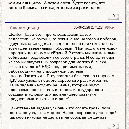
коммунальщикам. А потом опять будет вопить, что
жители Кызыла - свиньи, которые засрали город.
0
Аноним
(гость)
05-06-2026 11:43:27
#6
[com]
Шолбан Кара-оол, проголосовавший за все
репрессивные законы, за повышение налогов и поборов,
вдруг пытается сделать вид, что он ни при чем и очень
возмущен введенными поборами: "При подготовке новой
народной программы «Единой России» мы внимательно
собираем предложения со всей страны. И сегодня один
из самых актуальных вопросов для малого бизнеса
связан с уплатой НДС предпринимателями,
работающими на упрощенной системе
налогообложения... Предложения бизнеса по вопросам
НДС заслуживают самого серьезного рассмотрения.
Наша задача находить решения, которые будут
одновременно отвечать интересам государства и
создавать условия для дальнейшего развития
предпринимательства в стране".
Единственная задача упырей - это сосать кровь, пока
жертва не упадет замертво. Ничего хорошего для людей
Кара-оол никогда не делал и не собирается делать.
0