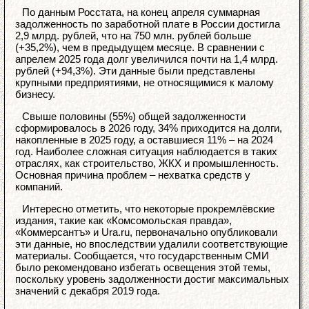
По данным Росстата, на конец апреля суммарная
задолженность по заработной плате в России достигла
2,9 млрд. рублей, что на 750 млн. рублей больше
(+35,2%), чем в предыдущем месяце. В сравнении с
апрелем 2025 года долг увеличился почти на 1,4 млрд.
рублей (+94,3%). Эти данные были представлены
крупными предприятиями, не относящимися к малому
бизнесу.
Свыше половины (55%) общей задолженности
сформировалось в 2026 году, 34% приходится на долги,
накопленные в 2025 году, а оставшиеся 11% – на 2024
год. Наиболее сложная ситуация наблюдается в таких
отраслях, как строительство, ЖКХ и промышленность.
Основная причина проблем – нехватка средств у
компаний.
Интересно отметить, что некоторые прокремлёвские
издания, такие как «Комсомольская правда»,
«Коммерсантъ» и Ura.ru, первоначально опубликовали
эти данные, но впоследствии удалили соответствующие
материалы. Сообщается, что государственным СМИ
было рекомендовано избегать освещения этой темы,
поскольку уровень задолженности достиг максимальных
значений с декабря 2019 года.