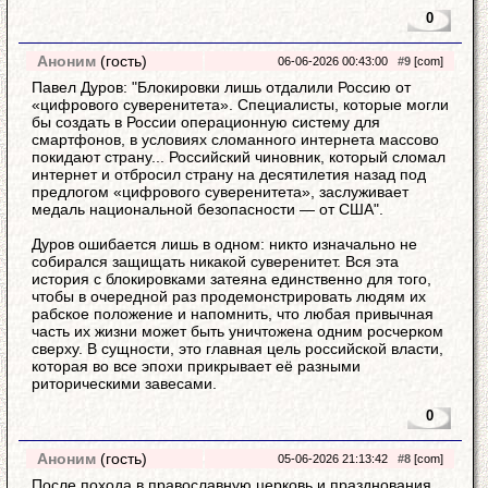
0
Аноним
(гость)
06-06-2026 00:43:00
#9
[com]
Павел Дуров: "Блокировки лишь отдалили Россию от
«цифрового суверенитета». Специалисты, которые могли
бы создать в России операционную систему для
смартфонов, в условиях сломанного интернета массово
покидают страну... Российский чиновник, который сломал
интернет и отбросил страну на десятилетия назад под
предлогом «цифрового суверенитета», заслуживает
медаль национальной безопасности — от США".
Дуров ошибается лишь в одном: никто изначально не
собирался защищать никакой суверенитет. Вся эта
история с блокировками затеяна единственно для того,
чтобы в очередной раз продемонстрировать людям их
рабское положение и напомнить, что любая привычная
часть их жизни может быть уничтожена одним росчерком
сверху. В сущности, это главная цель российской власти,
которая во все эпохи прикрывает её разными
риторическими завесами.
0
Аноним
(гость)
05-06-2026 21:13:42
#8
[com]
После похода в православную церковь и празднования