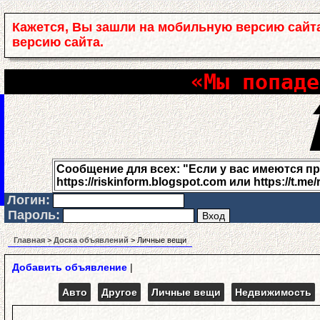
Кажется, Вы зашли на мобильную версию сайт
версию сайта.
«Мы попаде
Сообщение для всех: "Если у вас имеются проб
https://riskinform.blogspot.com или https://t.me/
Логин:
Пароль:
Главная
>
Доска объявлений
> Личные вещи
Добавить объявление
|
Авто
Другое
Личные вещи
Недвижимость