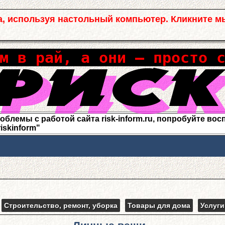
а, используя настольный компьютер. Кликните м
м в рай, а они – просто 
лемы с работой сайта risk-inform.ru, попробуйте воспо
riskinform"
Строительство, ремонт, уборка
Товары для дома
Услуги