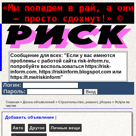
«Мы попадем в рай, а они
– просто сдохнут!» ©
Сообщение для всех: "Если у вас имеются
проблемы с работой сайта risk-inform.ru,
попробуйте воспользоваться https://risk-
inform.com, https://riskinform.blogspot.com или
https://t.me/riskinform"
Логин:
Пароль:
Главная
>
Доска объявлений
>
Строительство, ремонт, уборка
> Услуги по
чистке
Добавить объявление
|
Авто
Другое
Личные вещи