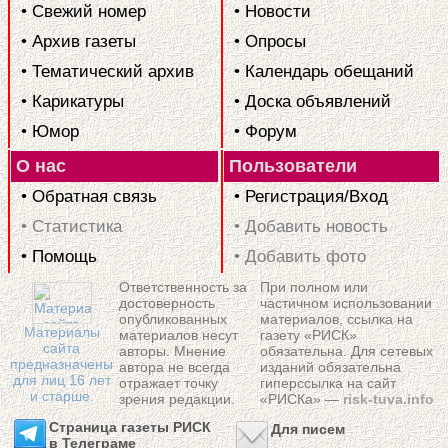
• Свежий номер
• Новости
• Архив газеты
• Опросы
• Тематический архив
• Календарь обещаний
• Карикатуры
• Доска объявлений
• Юмор
• Форум
О нас
Пользователи
• Обратная связь
• Регистрация/Вход
• Статистика
• Добавить новость
• Помощь
• Добавить фото
Ответственность за
При полном или
достоверность
частичном использовании
опубликованных
материалов, ссылка на
Материалы
материалов несут
газету «РИСК»
сайта
авторы. Мнение
обязательна. Для сетевых
предназначены
автора не всегда
изданий обязательна
для лиц 16 лет
отражает точку
гиперссылка на сайт
и старше.
зрения редакции.
«РИСКа» —
risk-tuva.info
Страница газеты РИСК
Для писем
в Телеграме