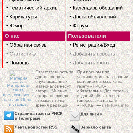
• Тематический архив
• Календарь обещаний
• Карикатуры
• Доска объявлений
• Юмор
• Форум
О нас
Пользователи
• Обратная связь
• Регистрация/Вход
• Статистика
• Добавить новость
• Помощь
• Добавить фото
Ответственность за
При полном или
достоверность
частичном использовании
опубликованных
материалов, ссылка на
Материалы
материалов несут
газету «РИСК»
сайта
авторы. Мнение
обязательна. Для сетевых
предназначены
автора не всегда
изданий обязательна
для лиц 16 лет
отражает точку
гиперссылка на сайт
и старше.
зрения редакции.
«РИСКа» —
risk-tuva.info
Страница газеты РИСК
Для писем
в Телеграме
Лента новостей RSS
Зеркало сайта