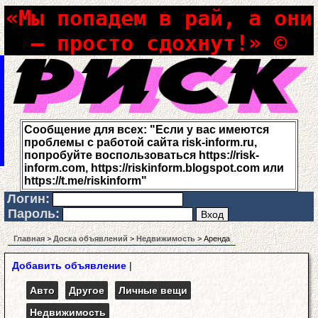
«Мы попадем в рай, а они
– просто сдохнут!» ©
Сообщение для всех: "Если у вас имеются
проблемы с работой сайта risk-inform.ru,
попробуйте воспользоваться https://risk-
inform.com, https://riskinform.blogspot.com или
https://t.me/riskinform"
Логин:
Пароль:
Главная
>
Доска объявлений
>
Недвижимость
> Аренда
Добавить объявление
|
Авто
Другое
Личные вещи
Недвижимость